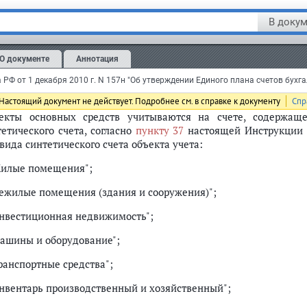
зменения
применяются
при ведении учета и формировании бухгалте
м. предыдущую редакцию
В докум
 Группировка основных средств осуществляется по группам 
О документе
Аннотация
трукции (недвижимое имущество учреждения, особо ценное
щество учреждения, имущество в концессии) и вида
ссификации, установленным
ОКОФ
, с учетом положений насто
Настоящий документ не действует. Подробнее см. в справке к документу
Спр
екты основных средств учитываются на счете, содержащ
тетического счета, согласно
пункту 37
настоящей Инструкции 
вида синтетического счета объекта учета:
Жилые помещения";
Нежилые помещения (здания и сооружения)";
Инвестиционная недвижимость";
Машины и оборудование";
ранспортные средства";
Инвентарь производственный и хозяйственный";