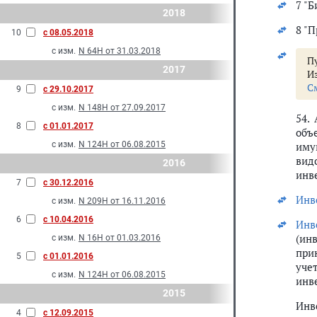
7 "Б
2018
8 "П
10
с 08.05.2018
с изм.
N 64Н от 31.03.2018
Пу
2017
И
С
9
с 29.10.2017
с изм.
N 148Н от 27.09.2017
54.
8
с 01.01.2017
объ
с изм.
N 124Н от 06.08.2015
иму
вид
2016
инв
7
с 30.12.2016
Инв
с изм.
N 209Н от 16.11.2016
6
с 10.04.2016
Инв
(ин
с изм.
N 16Н от 01.03.2016
при
5
с 01.01.2016
уче
с изм.
N 124Н от 06.08.2015
инв
2015
Инв
4
с 12.09.2015