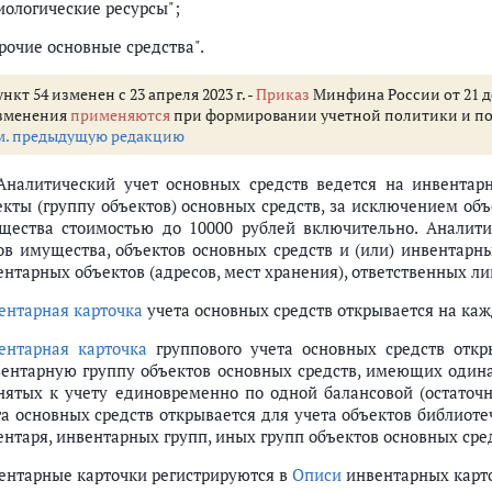
иологические ресурсы";
рочие основные средства".
нкт 54 изменен с 23 апреля 2023 г. -
Приказ
Минфина России от 21 де
зменения
применяются
при формировании учетной политики и показ
м. предыдущую редакцию
 Аналитический учет основных средств ведется на инвентар
екты (группу объектов) основных средств, за исключением об
щества стоимостью до 10000 рублей включительно. Аналитич
ов имущества, объектов основных средств и (или) инвентарн
ентарных объектов (адресов, мест хранения), ответственных ли
ентарная карточка
учета основных средств открывается на ка
ентарная карточка
группового учета основных средств откр
вентарную группу объектов основных средств, имеющих одина
нятых к учету единовременно по одной балансовой (остаточн
та основных средств открывается для учета объектов библиот
ентаря, инвентарных групп, иных групп объектов основных сре
ентарные карточки регистрируются в
Описи
инвентарных карто