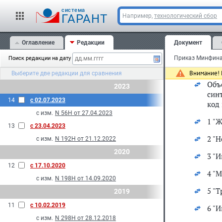
И
cистема
С
ГАРАНТ
Например,
технологический сбор
53.
Оглавление
Редакции
Документ
Инс
иму
Поиск редакции на дату
кла
Внимание! 
Выберите две редакции для сравнения
Объ
2023
син
14
с 02.07.2023
код 
с изм.
N 56Н от 27.04.2023
1 "
13
с 23.04.2023
2 "
с изм.
N 192Н от 21.12.2022
2020
3 "
12
с 17.10.2020
4 "
с изм.
N 198Н от 14.09.2020
5 "Т
2019
11
с 10.02.2019
6 "
с изм.
N 298Н от 28.12.2018