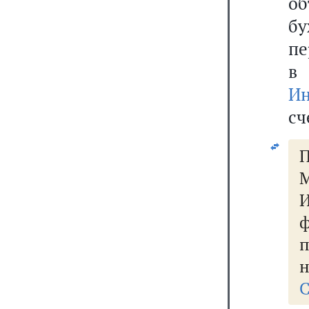
об
бу
пе
в
Ин
сч
П
М
н
С