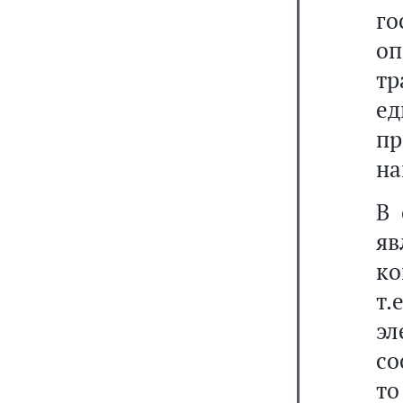
г
о
тр
е
пр
на
В 
я
ко
т
эл
со
т