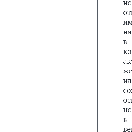
но
от
им
на
в 
к
а
же
и
с
ос
но
в 
в