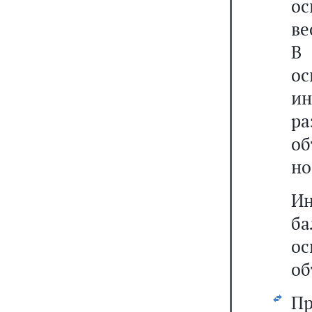
ос
ве
В
о
и
ра
об
но
И
ба
ос
об
П