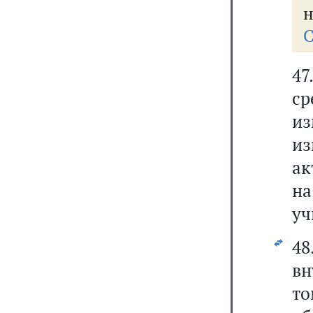
н
С
47
ср
из
из
ак
н
уч
4
вн
т