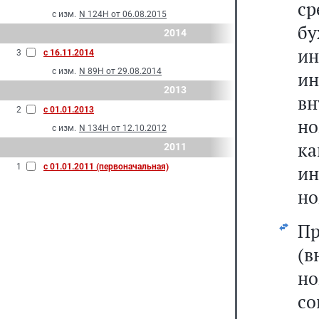
с
с изм.
N 124Н от 06.08.2015
б
2014
и
3
с 16.11.2014
с изм.
N 89Н от 29.08.2014
и
2013
в
2
с 01.01.2013
но
с изм.
N 134Н от 12.10.2012
ка
2011
1
с 01.01.2011 (первоначальная)
и
но
Пр
(
но
со