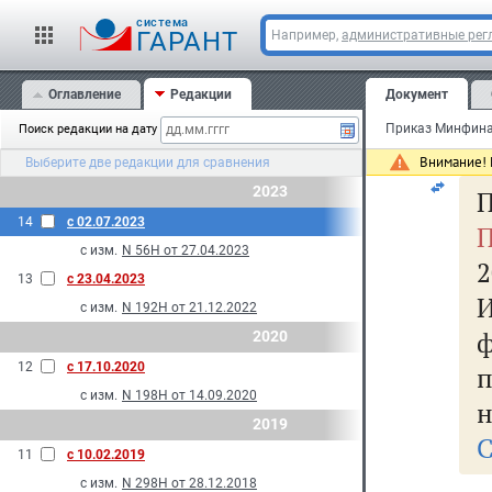
cистема
ГАРАНТ
Например,
административные рег
Оглавление
Редакции
Документ
Поиск редакции на дату
Внимание! 
Выберите две редакции для сравнения
2023
П
14
с 02.07.2023
П
с изм.
N 56Н от 27.04.2023
2
13
с 23.04.2023
с изм.
N 192Н от 21.12.2022
2020
12
с 17.10.2020
с изм.
N 198Н от 14.09.2020
н
2019
С
11
с 10.02.2019
с изм.
N 298Н от 28.12.2018