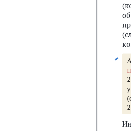
(к
о
п
(
ко
п
2
(
2
Ин