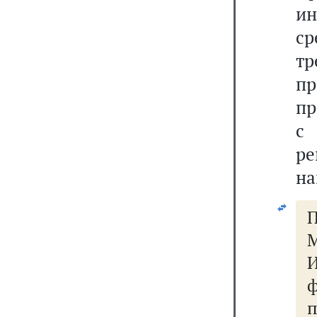
ин
с
т
п
пр
с
р
на
П
М