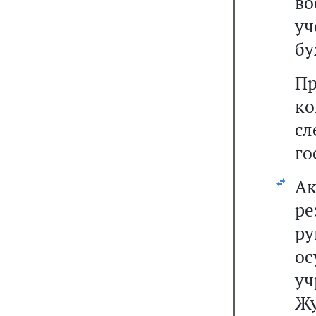
в
у
бу
Пр
ко
с
го
А
ре
ру
ос
уч
Жу