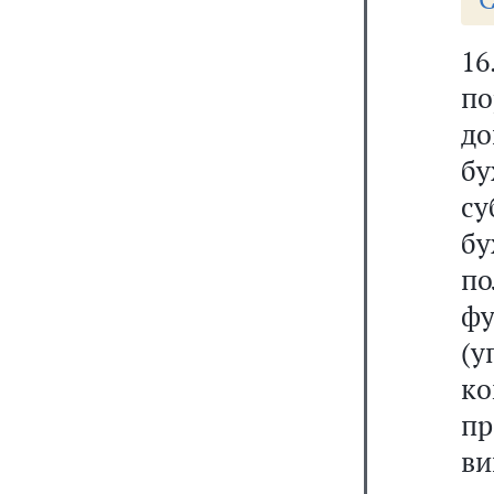
16
п
д
б
с
бу
п
ф
(
ко
пр
ви