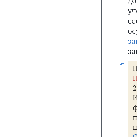
до
у
со
о
за
за
П
П
2
н
С