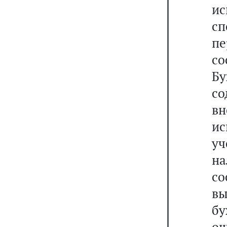
ис
сп
п
с
Бу
со
в
ис
уч
на
с
в
бу
о