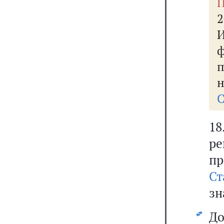
П
2
н
С
18
р
п
Ст
зн
До