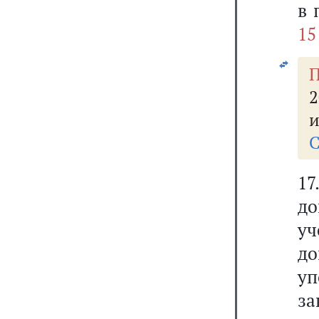
в 
15
и
С
1
д
уч
до
у
за