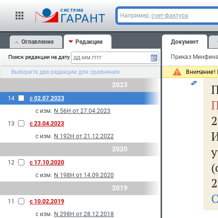
(з
cистема
ГАРАНТ
Например,
счет-фактура
Ро
ре
Оглавление
Редакции
Документ
───
Поиск редакции на дату
Внимание! 
Выберите две редакции для сравнения
2023
П
14
с 02.07.2023
П
с изм.
N 56Н от 27.04.2023
2
13
с 23.04.2023
с изм.
N 192Н от 21.12.2022
2020
12
с 17.10.2020
(
с изм.
N 198Н от 14.09.2020
2
2019
С
11
с 10.02.2019
с изм.
N 298Н от 28.12.2018