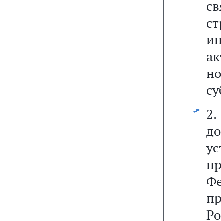
св
с
и
а
н
су
2
д
у
п
Ф
п
Ро