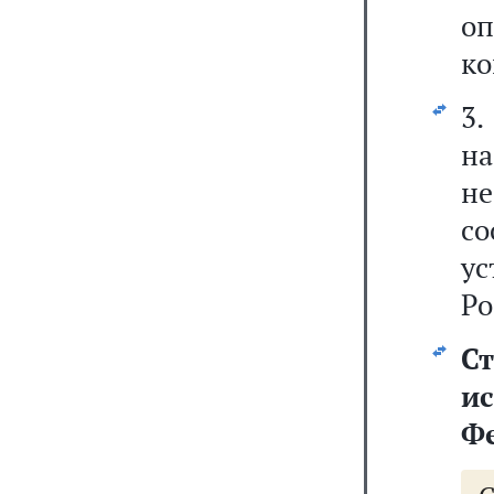
о
ко
3.
н
н
со
у
Ро
С
и
Ф