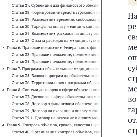
Статья 27. Субвенции для финансового обеспечения организации
Статья 28. Формирование средств страховой медицинской органи
Н
Статья 29. Размещение временно свободных средств Федеральног
ре
Статья 30. Тарифы на оплату медицинской помощи по обязатель
Статья 31. Возмещение расходов на оплату оказанной медицинск
св
Статья 32. Оплата расходов на медицинскую помощь застрахован
ме
Глава 6. Правовое положение Федерального фонда и территориального 
Статья 33. Правовое положение, полномочия и органы управлени
о
Статья 34. Правовое положение, полномочия и органы управлени
су
Глава 7. Программы обязательного медицинского страхования (ст.ст. 3
ст
Статья 35. Базовая программа обязательного медицинского страх
Статья 36. Территориальная программа обязательного медицинск
ме
Глава 8. Система договоров в сфере обязательного медицинского страхо
во
Статья 37. Договоры в сфере обязательного медицинского страхо
Статья 38. Договор о финансовом обеспечении обязательного ме
га
Статья 39. Договор на оказание и оплату медицинской помощи п
от
Статья 39.1. Договор на оказание и оплату медицинской помощи
Глава 9. Контроль объемов, сроков, качества и условий предоставле
с
Статья 40. Организация контроля объемов, сроков, качества и у