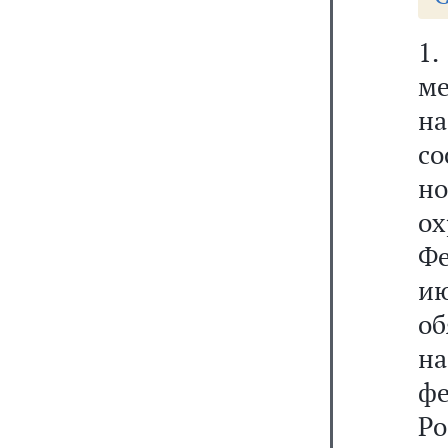
1.
ме
н
с
но
ох
Ф
ию
об
на
фе
Р