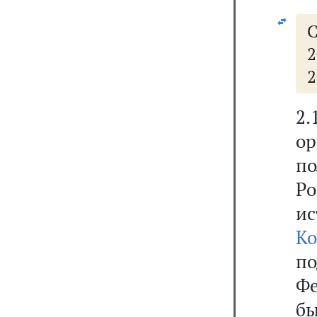
С
2
2
2
о
п
Р
и
Ко
п
Фе
б