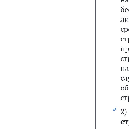
бе
л
с
ст
пр
с
н
сл
о
ст
2
ст