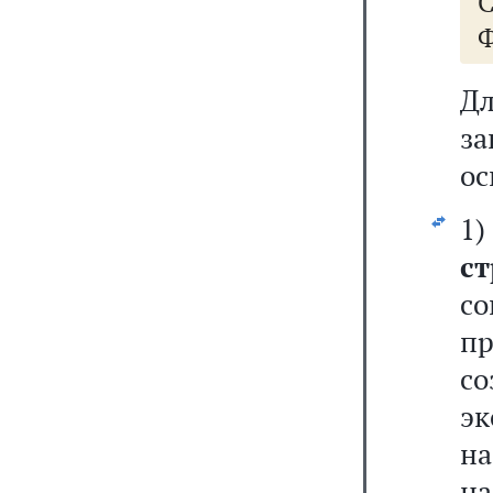
Ф
Д
з
ос
ст
с
п
с
эк
н
на