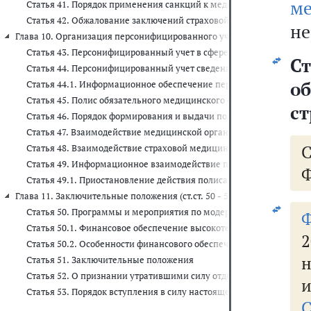
м
Статья 41. Порядок применения санкций к медицинским организа
Статья 42. Обжалование заключений страховой медицинской орга
не
Глава 10. Организация персонифицированного учета в сфере обязатель
Статья 43. Персонифицированный учет в сфере обязательного ме
С
Статья 44. Персонифицированный учет сведений о застрахованн
о
Статья 44.1. Информационное обеспечение персонифицированног
Статья 45. Полис обязательного медицинского страхования
ст
Статья 46. Порядок формирования и выдачи полиса обязательног
Статья 47. Взаимодействие медицинской организации с Федерал
Статья 48. Взаимодействие страховой медицинской организации
Статья 49. Информационное взаимодействие при ведении персон
Ф
Статья 49.1. Приостановление действия полиса обязательного м
Глава 11. Заключительные положения (ст.ст. 50 - 53)
Статья 50. Программы и мероприятия по модернизации здравоох
Статья 50.1. Финансовое обеспечение высокотехнологичной мед
2
Статья 50.2. Особенности финансового обеспечения медицинско
н
Статья 51. Заключительные положения
Статья 52. О признании утратившими силу отдельных законодате
и
Статья 53. Порядок вступления в силу настоящего Федерального з
С