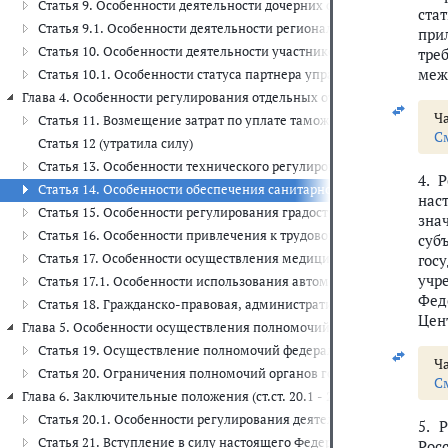
Статья 9. Особенности деятельности дочерних обществ управля
ста
Статья 9.1. Особенности деятельности региональных операторов
при
Статья 10. Особенности деятельности участников проекта
тре
меж
Статья 10.1. Особенности статуса партнера управляющей компани
Глава 4. Особенности регулирования отдельных отношений при реализа
Ча
Статья 11. Возмещение затрат по уплате таможенных платежей
С
Статья 12 (утратила силу)
Статья 13. Особенности технического регулирования на территор
4. 
Статья 14. Особенности обеспечения санитарно-эпидемиологичес
нас
Статья 15. Особенности регулирования градостроительной деятел
зна
Статья 16. Особенности привлечения к трудовой деятельности ин
суб
Статья 17. Особенности осуществления медицинской деятельности
гос
учр
Статья 17.1. Особенности использования автомобильных дорог на
Фед
Статья 18. Гражданско-правовая, административная, уголовная о
Цен
Глава 5. Особенности осуществления полномочий органов государств
Статья 19. Осуществление полномочий федеральными органами и
Ча
Статья 20. Ограничения полномочий органов государственной вла
С
Глава 6. Заключительные положения (ст.ст. 20.1 - 21)
Статья 20.1. Особенности регулирования деятельности по созда
5. 
Статья 21. Вступление в силу настоящего Федерального закона
Рос