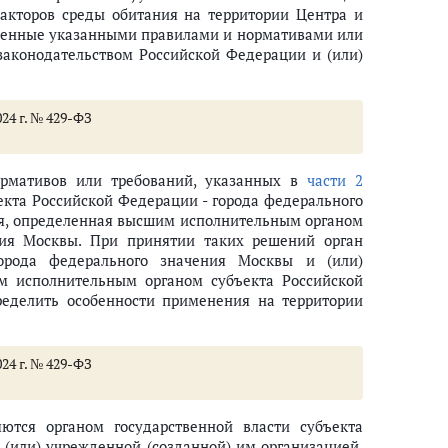
факторов среды обитания на территории Центра и
вленные указанными правилами и нормативами или
законодательством Российской Федерации и (или)
ра
24 г. № 429-ФЗ
рмативов или требований, указанных в
части 2
екта Российской Федерации - города федерального
ия, определенная высшим исполнительным органом
ния Москвы. При принятии таких решений орган
города федерального значения Москвы и (или)
им исполнительным органом субъекта Российской
ределить особенности применения на территории
ного и социального страхования Российской Федерации на территории Це
ахования Российской Федерации на территории Центра
24 г. № 429-ФЗ
нтра
стера на территории Центра
ются органом государственной власти субъекта
 (или) учрежденной (созданной) им организацией,