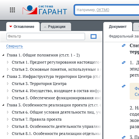
про
cистема
ГАРАНТ
Например,
ОКТМО
ним
экс
Оглавление
Редакции
Документ
8. 
стат
Ста
Свернуть
тер
Глава 1. Общие положения (ст.ст. 1 - 2)
1. 
Статья 1. Предмет регулирования настоящего Федерального закон
эпи
Статья 2. Основные понятия, используемые в настоящем Федера
рег
Глава 2. Инфраструктура территории Центра (ст.ст. 3 - 5)
Статья 3. Территория Центра
Ф
Статья 4. Имущество, входящее в состав инфраструктуры террито
С
Статья 5. Обеспечение функционирования инфраструктуры террит
Глава 3. Особенности реализации проекта (ст.ст. 6 - 10.1)
2. 
Статья 6. Общие условия деятельности лиц, участвующих в реали
сод
Статья 7. Правила проекта
эко
раз
Статья 8. Особенности деятельности управляющей компании
Статья 8.1. Особенности реализации отдельных функций органов
3. 