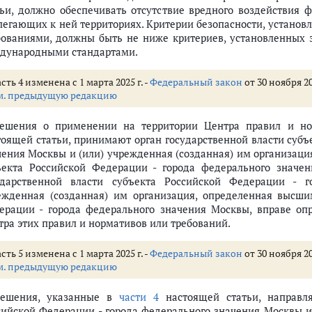
ющей компании
тьи, должно обеспечивать отсутствие вредного воздействия 
легающих к ней территориях. Критерии безопасности, устано
бованиями, должны быть не ниже критериев, установленных 
дународными стандартами.
и, исследовательского корпоративного центра, исследовательского цент
ции проекта (ст.ст. 11 - 18)
сть 4 изменена с 1 марта 2025 г. -
Федеральный закон
от 30 ноября 20
м. предыдущую редакцию
ии Центра
Решения о применении на территории Центра правил и но
кого благополучия населения на территории Центра
тоящей статьи, принимают орган государственной власти субъ
ьности на территории Центра
чения Москвы и (или) учрежденная (созданная) им организац
остранных граждан в целях реализации проекта
ъекта Российской Федерации - города федерального значе
 и образовательной деятельности на территории Центра
ударственной власти субъекта Российской Федерации - 
ежденная (созданная) им организация, определенная высш
 территории Центра
ерации - города федерального значения Москвы, вправе оп
тветственность
тра этих правил и нормативов или требований.
енной власти, органов местного самоуправления, органов Фонда пенсион
сполнительной власти, органами Фонда пенсионного и социального стр
сть 5 изменена с 1 марта 2025 г. -
Федеральный закон
от 30 ноября 20
сти субъектов РФ, органов местного самоуправления на территории Це
м. предыдущую редакцию
нию и обеспечению функционирования международного медицинского кла
Решения, указанные в
части 4
настоящей статьи, направля
сийской Федерации - города федерального значения Москвы и