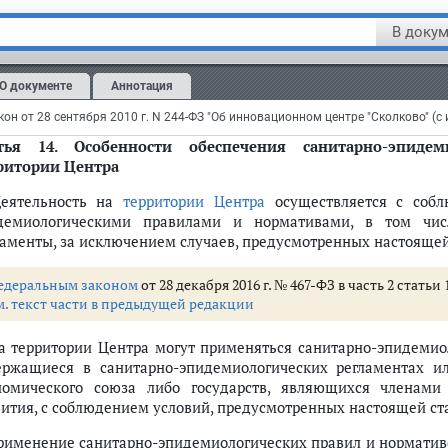
верка соблюдения требований безопасности к используемой н
В докум
и процессам проектирования (включая изыскания), прои
плуатации, хранения, перевозки, реализации и утилизации, ус
О документе
Аннотация
Последствия несоблюдения требований, предусмотренных нас
ьей 18
настоящего Федерального закона.
тья 14.
Особенности обеспечения санитарно-эпидем
ритории Центра
Деятельность на
территории Центра
осуществляется с собл
а
демиологическими правилами и нормативами, в том чис
льном законе
ламенты, за исключением случаев, предусмотренных настоящей
едеральным законом
от 28 декабря 2016 г. № 467-ФЗ в часть 2 стать
рии Центра
м. текст части в предыдущей редакции
ории Центра и жизнедеятельности на его территории
На территории Центра могут применяться санитарно-эпидемио
зации проекта
ержащиеся в санитарно-эпидемиологических регламентах ил
номического союза либо государств, являющихся членами
вития, с соблюдением условий, предусмотренных настоящей ст
 государственной власти субъекта Российской Федерации - города фед
Применение санитарно-эпидемиологических правил и норматив