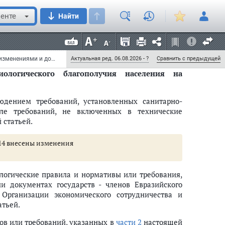
а территории Центра продукции или к связанным с
енте
Найти
зводства, строительства, монтажа, наладки,
тановленных с учетом положений настоящей статьи.
тоящей статьей, определяются в соответствии со
Федеральный закон от 28 сентября 2010 г. N 244-ФЗ "Об инновационном центре "Сколково" (с изменениями и дополнениями)
Актуальная ред. 06.08.2026 - ?
Сравнить с предыдущей
иологического благополучия населения на
юдением требований, установленных санитарно-
ле требований, не включенных в технические
 статьей.
и 14 внесены изменения
логические правила и нормативы или требования,
и документах государств - членов Евразийского
 Организации экономического сотрудничества и
атьей.
ерального значения Москвы и (или) учрежденных (созданных) ими орга
ов или требований, указанных в
части 2
настоящей