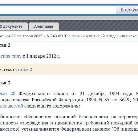
тья 1
В докум
атила силу
с 1 сентября 2013 г.
О документе
Аннотация
м. текст
статьи 1
тья 2
атила силу
с 1 января 2012 г.
м. текст
статьи 2
тья 3
тью 20
Федерального закона от 21 декабря 1994 года N
нодательства Российской Федерации, 1994, N 35, ст. 3649; 200
тью шестой
следующего содержания:
обенности обеспечения пожарной безопасности на террито
бенности утверждения и применения требований пожарной бе
ламентов), устанавливаются Федеральным законом "Об инновац