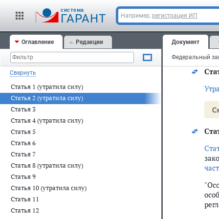
cистема
Ста
ГАРАНТ
Например,
регистрация ИП
Утр
Оглавление
Редакции
Документ
С
Ста
Свернуть
Статья 1 (утратила силу)
Утр
Статья 2 (утратила силу)
Статья 3
С
Статья 4 (утратила силу)
Ста
Статья 5
Статья 6
Ста
Статья 7
зако
Статья 8 (утратила силу)
час
Статья 9
"Ос
Статья 10 (утратила силу)
осо
Статья 11
рег
Статья 12