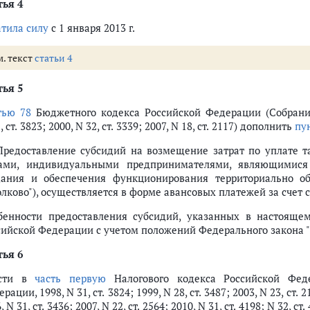
тья 4
атила силу
с 1 января 2013 г.
м. текст
статьи 4
тья 5
тью 78
Бюджетного кодекса Российской Федерации (Собрание
, ст. 3823; 2000, N 32, ст. 3339; 2007, N 18, ст. 2117) дополнить
пу
 Предоставление субсидий на возмещение затрат по уплате
ами, индивидуальными предпринимателями, являющимися
дания и обеспечения функционирования территориально об
олково"), осуществляется в форме авансовых платежей за счет
бенности предоставления субсидий, указанных в настоящем
сийской Федерации с учетом положений Федерального закона "
тья 6
ести в
часть первую
Налогового кодекса Российской Феде
рации, 1998, N 31, ст. 3824; 1999, N 28, ст. 3487; 2003, N 23, ст. 21
, N 31, ст. 3436; 2007, N 22, ст. 2564; 2010, N 31, ст. 4198; N 32,