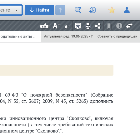
енте
Найти
Федеральный закон от 28 сентября 2010 г. N 243-ФЗ "О внесении изменений в отдельные законодательные акты Российской Федерации в связи с принятием Федерального закона "Об инновационном центре "Сколково" (с изменениями и дополнениями)
Актуальная ред. 19.06.2025 - ?
Сравнить с предыдущей
 69-ФЗ "О пожарной безопасности" (Собрание
4, N 35, ст. 3607; 2009, N 45, ст. 5265) дополнить
рии инновационного центра "Сколково", включая
зопасности (в том числе требований технических
ионном центре "Сколково".".