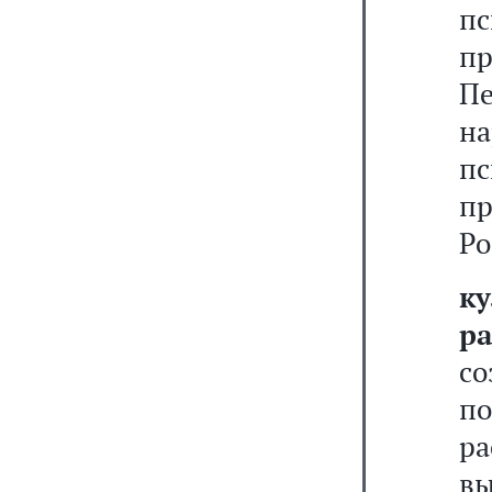
п
п
П
н
п
п
Ро
к
р
с
по
р
в