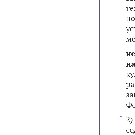
т
но
у
ме
н
н
к
ра
з
Фе
2
со