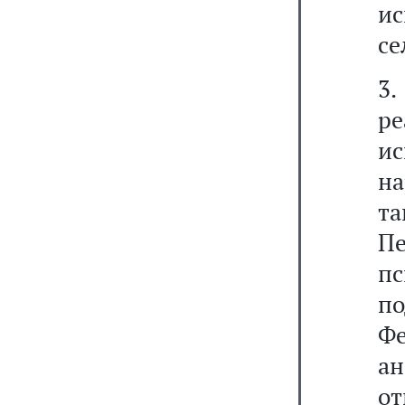
и
се
3.
р
и
н
та
П
пс
п
Фе
а
о