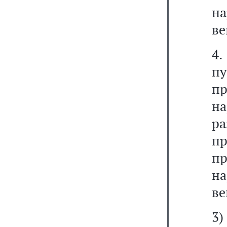
на
ве
4
п
п
н
р
п
п
на
ве
3)