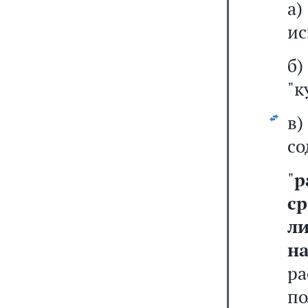
а
ис
"к
в
со
"
р
с
л
н
р
п