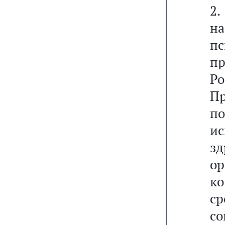
2
н
п
п
Р
Пр
по
и
з
о
к
ср
с