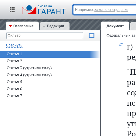
в
cистема
ГАРАНТ
Например,
закон о спецоценке
сл
Оглавление
Редакции
Документ
"в
г
Свернуть
Статья 1
ре
Статья 2
Статья 3 (утратила силу)
"
П
Статья 4 (утратила силу)
р
Статья 5
Статья 6
со
Статья 7
п
пр
у
Ро