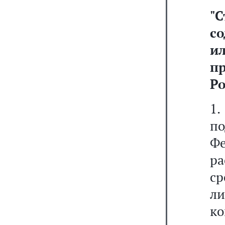
"
С
с
и
п
Р
1
п
Ф
р
с
л
ко