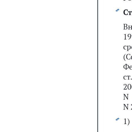
Ст
Вн
1
ср
(С
Фе
ст
20
N 
N 
1)