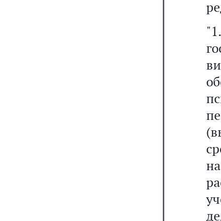
ре
"1
го
в
о
п
п
(
ср
н
ра
у
де