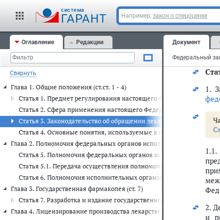
Стат
cистема
ГАРАНТ
Например,
закон о спецоценке
Нас
тер
Оглавление
Редакции
Документ
С
Стат
Свернуть
Глава 1. Общие положения (ст.ст. 1 - 4)
1. 
фед
Статья 1. Предмет регулирования настоящего Федерального закон
Статья 2. Сфера применения настоящего Федерального закона
Ча
Статья 3. Законодательство об обращении лекарственных средств
С
Статья 4. Основные понятия, используемые в настоящем Федера
Глава 2. Полномочия федеральных органов исполнительной власти, и
1.1
Статья 5. Полномочия федеральных органов исполнительной влас
пре
Статья 5.1. Передача осуществления полномочий федеральных о
при
Статья 6. Полномочия исполнительных органов субъекта Российс
меж
Глава 3. Государственная фармакопея (ст. 7)
Фед
Статья 7. Разработка и издание государственной фармакопеи, ра
2. 
Глава 4. Лицензирование производства лекарственных средств и фарм
и п