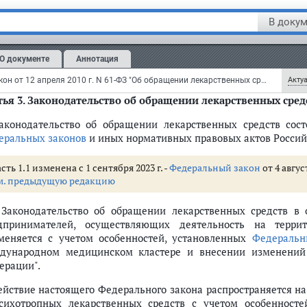
ья 2.
Сфера применения настоящего Федерального закона
В докум
тоящий Федеральный закон применяется к отношениям, возни
ритории Российской Федерации.
О документе
Аннотация
м.
комментарии
к статье 2 настоящего Федерального закона
Федеральный закон от 12 апреля 2010 г. N 61-ФЗ "Об обращении лекарственных средств" (с изменениями и дополнениями)
Актуа
ья 3.
Законодательство об обращении лекарственных сред
Законодательство об обращении лекарственных средств сост
еральных законов
и иных нормативных правовых актов Россий
а
сть 1.1 изменена с 1 сентября 2023 г. -
Федеральный закон
от 4 авгус
м. предыдущую редакцию
льном законе
сполнительных органов субъектов Российской Федерации при обращении л
. Законодательство об обращении лекарственных средств 
ти при обращении лекарственных средств
дпринимателей, осуществляющих деятельность на террит
рганов исполнительной власти при обращении лекарственных средств и
меняется с учетом особенностей, установленных
Федеральн
кой Федерации при обращении лекарственных средств
дународном медицинском кластере и внесении изменений 
ерации".
змещение данных о ней
Действие настоящего Федерального закона распространяется н
ацевтической деятельности, государственный контроль (надзор) в сфере 
сихотропных лекарственных средств с учетом особенност