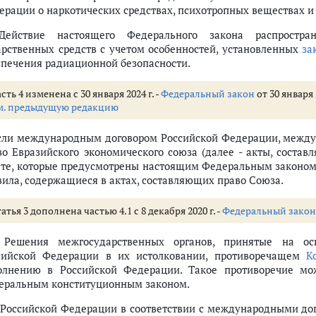
и фармацевтической деятельности
ерации о наркотических средствах, психотропных веществах и 
ных средств (фармацевтической субстанции спирта этилового (этанола)
Действие настоящего Федерального закона распростра
ельности в части осуществления оптовой торговли лекарственными сред
арственных средств с учетом особенностей, установленных
за
лекарственных средств
спечения радиационной безопасности.
 исполнительными органами субъектов Российской Федерации полномочи
сть 4 изменена с 30 января 2024 г. -
Федеральный закон
от 30 января 
а применением цен на лекарственные препараты, включенные в перече
м. предыдущую редакцию
ь деятельности по производству лекарственных средств
дств, а также клинические исследования лекарственных препаратов для в
Если международным договором Российской Федерации, межд
во Евразийского экономического союза (далее - акты, соста
 те, которые предусмотрены настоящим Федеральным законом
а для медицинского применения
вила, содержащиеся в актах, составляющих право Союза.
 и клиническое исследование лекарственного препарата для ветеринарн
карственных препаратов (ст.ст. 13 - 37)
атья 3 дополнена частью 4.1 с 8 декабря 2020 г. -
Федеральный закон
ных препаратов
. Решения межгосударственных органов, принятые на о
по проведению экспертизы лекарственных средств
сийской Федерации в их истолковании, противоречащем
К
едств
олнению в Российской Федерации. Такое противоречие м
регистрации лекарственного препарата для ветеринарного применения
еральным конституционным законом.
В Российской Федерации в соответствии с международными до
адания на проведение экспертизы лекарственного средства