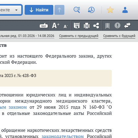
енте
Найти
кающим при обращении лекарственных средств на
льная ред. 01.03.2026 - 14.08.2026
Сравнить с предыдущей
Сравнить с будущей
ств
оит из настоящего Федерального закона, других
ской Федерации.
та 2023 г. № 428-ФЗ
екарственных средств (ст.ст. 5 - 6)
в отношении юридических лиц и индивидуальных
ории международного медицинского кластера,
сполнительным органам субъектов Российской Федерации
ым законом
от 29 июня 2015 года N 160-ФЗ "О
в отдельные законодательные акты Российской
а обращение наркотических лекарственных средств
обращения лекарственных средств (ст.ст. 8 - 9.4)
ей, установленных
законодательством
Российской