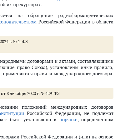
об их прекурсорах.
няется на обращение радиофармацевтических
ствами
конодательством
Российской Федерации в области
й в сфере обращения лекарственных средств для медицинского примене
2024 г. № 1-ФЗ
нь жизненно необходимых и важнейших лекарственных препаратов
етеринарного применения (ст.ст. 10 - 12)
ународными договорами и актами, составляющими
вляющие право Союза), установлены иные правила,
, применяются правила международного договора,
ого применения
от 8 декабря 2020 г. № 429-ФЗ
сновании положений международных договоров
онституции
Российской Федерации, не подлежат
ожет быть установлено в
порядке
, определенном
говорами Российской Федерации и (или) на основе