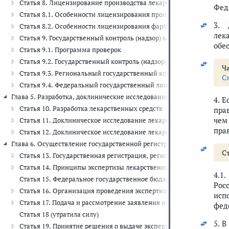
Статья 8. Лицензирование производства лекарственных средств 
Фед
Статья 8.1. Особенности лицензирования производства лекарствен
3. 
Статья 8.2. Особенности лицензирования фармацевтической деят
лек
Статья 9. Государственный контроль (надзор) в сфере обращения 
обе
Статья 9.1. Программа проверок
Статья 9.2. Государственный контроль (надзор) за реализацией
Ча
Статья 9.3. Региональный государственный контроль (надзор) з
С
Статья 9.4. Федеральный государственный лицензионный контрол
Глава 5. Разработка, доклинические исследования лекарственных сре
4. 
Статья 10. Разработка лекарственных средств
пра
чем
Статья 11. Доклиническое исследование лекарственного средств
пра
Статья 12. Доклиническое исследование лекарственного средства
Глава 6. Осуществление государственной регистрации, регистрации ле
Ст
Статья 13. Государственная регистрация, регистрация лекарствен
Статья 14. Принципы экспертизы лекарственных средств
4.1
Статья 15. Федеральное государственное бюджетное учреждение 
Рос
Статья 16. Организация проведения экспертизы лекарственных ср
исп
Статья 17. Подача и рассмотрение заявления о государственной 
фед
Статья 18 (утратила силу)
5. 
Статья 19. Принятие решения о выдаче экспертному учреждению з