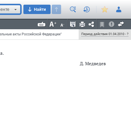
енте
Найти
указанный в повестке военного комиссариата, и
овестке военного комиссариата время и место и
тельные акты Российской Федерации"
Период действия 01.04.2010 - ?
а.
Д. Медведев