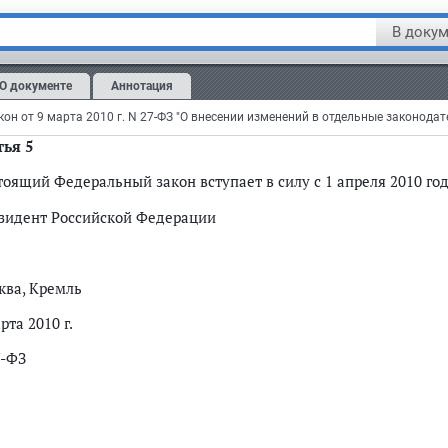
статье 14
:
В докум
пункте 1
слово "комиссар" заменить словом "комиссариат";
в
пункте 2
слова "является в военный комиссариат в срок, 
О документе
Аннотация
учает" заменить словами "обязан явиться в указанные в п
чить".
он от 9 марта 2010 г. N 27-ФЗ "О внесении изменений в отдельные законода
тья 5
тоящий Федеральный закон вступает в силу с 1 апреля 2010 год
зидент Российской Федерации
ква, Кремль
рта 2010 г.
7-ФЗ