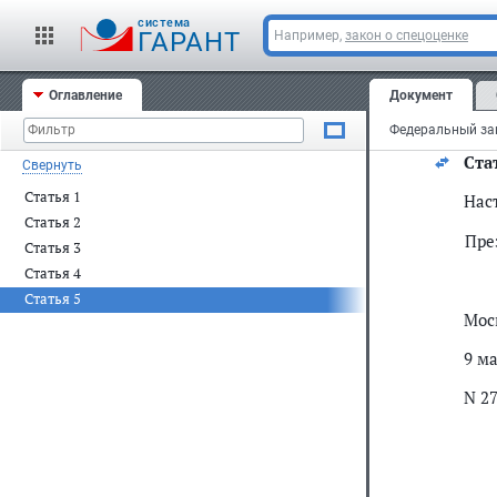
2) в
cистема
ГАРАНТ
Например,
закон о спецоценке
а) в
б) 
Оглавление
Документ
пол
полу
Федеральный зак
Ста
Свернуть
Статья 1
Нас
Статья 2
Пре
Статья 3
Статья 4
Статья 5
Мос
9 ма
N 2