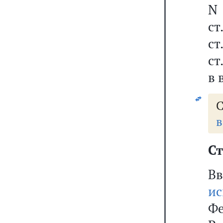
N 
ст
ст
ст
в 
С
в
Ст
Вв
ис
Фе