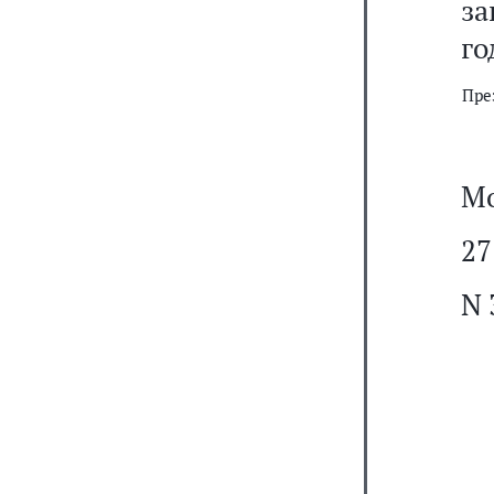
за
го
Пре
Мо
27
N 