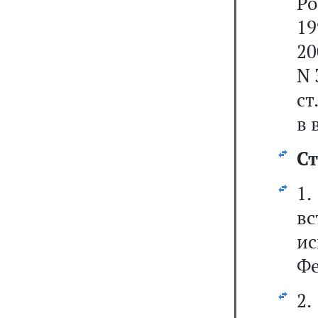
Ро
19
20
N 
ст
в 
Ст
1
вс
и
Фе
2.