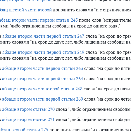
бзац шестой части второй
дополнить словами "и с ограничением 
абзац второй части первой статьи 245
после слов "исправитель
ами "либо ограничением свободы на срок до одного года,";
 в
абзаце втором части первой статьи 247
слова "на срок до тре
нить словами "на срок до двух лет, либо лишением свободы на 
 в
абзаце втором части первой статьи 249
слова "на срок до тре
нить словами "на срок до двух лет, либо лишением свободы на 
в
абзаце втором части первой статьи 263
слова "на срок до пяти
в
абзаце втором части первой статьи 264
слова "на срок до пяти
в
абзаце втором части второй статьи 268
слова "на срок до пяти
в
абзаце втором части первой статьи 269
слова "на срок до четы
в
абзаце втором статьи 270
слова ", либо ограничением свободы 
в
абзаце втором статьи 271
слова ", либо ограничением свободы 
абзац второй статьи 275
дополнить словами "и с ограничением с