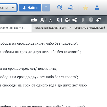
енте
Найти
 на срок до трех лет" заменить словами ", либо
 на тот же срок";
на срок до двух лет" заменить словами ", либо
 на тот же срок";
Федеральный закон от 27 декабря 2009 г. N 377-ФЗ "О внесении изменений в отдельные законодательные акты Российской Федерации в связи с введением в действие положений Уголовного кодекса Российской Федерации и Уголовно-исполнительного кодекса Российской Федерации о наказании в виде ограничения свободы" (с изменениями и дополнениями)
Актуальная ред. 08.12.2011 - ?
Сравнить с предыдущей
боды на срок до двух лет либо без такового";
вободы на срок до двух лет либо без такового";
 на срок до трех лет," исключить;
боды на срок до двух лет либо без такового";
 свободы на срок от одного года до двух лет либо
ободы на срок до одного года либо без такового";