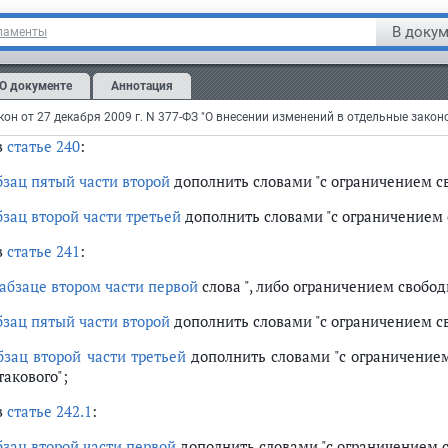
в
статье 239
:
В докум
ламенты
в
абзаце втором части первой
слова "либо лишением свободы
ничением свободы на срок до трех лет, либо лишением свободы
О документе
Аннотация
в
абзаце втором части второй
слова "либо лишением свободы 
аничением свободы на срок до двух лет, либо лишением свободы
в
статье 240
:
бзац пятый части второй
дополнить словами "с ограничением сво
бзац второй части третьей
дополнить словами "с ограничением с
в
статье 241
:
абзаце втором части первой
слова ", либо ограничением свободы
бзац пятый части второй
дополнить словами "с ограничением сво
бзац второй части третьей
дополнить словами "с ограничением
такового";
в
статье 242.1
:
бзац второй части первой
дополнить словами "с ограничением св