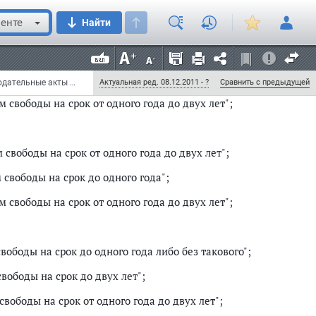
ободы на срок до одного года";
енте
Найти
свободы на срок от одного года до двух лет";
свободы на срок до одного года";
Федеральный закон от 27 декабря 2009 г. N 377-ФЗ "О внесении изменений в отдельные законодательные акты Российской Федерации в связи с введением в действие положений Уголовного кодекса Российской Федерации и Уголовно-исполнительного кодекса Российской Федерации о наказании в виде ограничения свободы" (с изменениями и дополнениями)
Актуальная ред. 08.12.2011 - ?
Сравнить с предыдущей
 свободы на срок от одного года до двух лет";
свободы на срок от одного года до двух лет";
свободы на срок до одного года";
 свободы на срок от одного года до двух лет";
ободы на срок до одного года либо без такового";
вободы на срок до двух лет";
вободы на срок от одного года до двух лет";