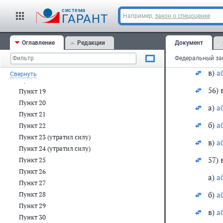
б)
а
Пункт 12
cистема
ГАРАНТ
Например,
закон о спецоценке
55) 
Пункт 13
Пункт 14
а)
а
Оглавление
Редакции
Документ
Пункт 15
б)
а
Пункт 16
Пункт 17
в)
а
Свернуть
Пункт 18
56) 
Пункт 19
Пункт 20
а)
а
Пункт 21
б)
а
Пункт 22
Пункт 23 (утратил силу)
в)
а
Пункт 24 (утратил силу)
57) 
Пункт 25
Пункт 26
а)
а
Пункт 27
б)
а
Пункт 28
Пункт 29
в)
а
Пункт 30