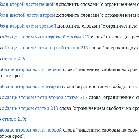
бзац второй части первой
дополнить словами "с ограничением св
бзац шестой части второй
дополнить словами "с ограничением с
бзац второй части третьей
дополнить словами "с ограничением с
в
абзаце втором части третьей статьи 212
слова "на срок до трех
в
абзаце втором части первой статьи 215
слова "на срок до двух
в
статье 216
:
абзаце втором части первой
слова "лишением свободы на срок 
от же срок";
абзаце втором части второй
слова "ограничением свободы на ср
в
абзаце втором части второй статьи 217
слова "ограничением св
в
абзаце втором статьи 218
слова "ограничением свободы на сро
в
статье 219
:
абзаце втором части первой
слова "лишением свободы на срок 
от же срок";