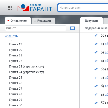
своб
Пункт 12
cистема
ГАРАНТ
Например,
аусн
54) 
Пункт 13
Пункт 14
а)
а
Оглавление
Редакции
Документ
Пункт 15
б)
а
Пункт 16
Пункт 17
55) 
Свернуть
Пункт 18
а)
а
Пункт 19
Пункт 20
б)
а
Пункт 21
в)
а
Пункт 22
Пункт 23 (утратил силу)
56) 
Пункт 24 (утратил силу)
а)
а
Пункт 25
Пункт 26
б)
а
Пункт 27
в)
а
Пункт 28
Пункт 29
57) 
Пункт 30