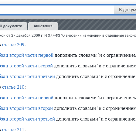
оды на срок до трех лет,";
В докум
в
статье 208
:
бзац второй части первой
дополнить словами "с ограничением с
О документе
Аннотация
бзац второй части второй
дополнить словами "с ограничением св
в
статье 209
:
бзац второй части первой
дополнить словами "и с ограничением 
бзац второй части второй
дополнить словами "и с ограничением 
бзац второй части третьей
дополнить словами "и с ограничением
в
статье 210
:
бзац второй части первой
дополнить словами "и с ограничением 
бзац второй части второй
дополнить словами "и с ограничением 
бзац второй части третьей
дополнить словами "и с ограничением
в
статье 211
: