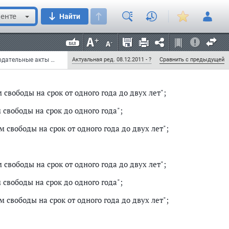
енте
Найти
вободы на срок до двух лет";
ободы на срок до одного года";
Федеральный закон от 27 декабря 2009 г. N 377-ФЗ "О внесении изменений в отдельные законодательные акты Российской Федерации в связи с введением в действие положений Уголовного кодекса Российской Федерации и Уголовно-исполнительного кодекса Российской Федерации о наказании в виде ограничения свободы" (с изменениями и дополнениями)
Актуальная ред. 08.12.2011 - ?
Сравнить с предыдущей
свободы на срок от одного года до двух лет";
свободы на срок до одного года";
 свободы на срок от одного года до двух лет";
свободы на срок от одного года до двух лет";
свободы на срок до одного года";
 свободы на срок от одного года до двух лет";