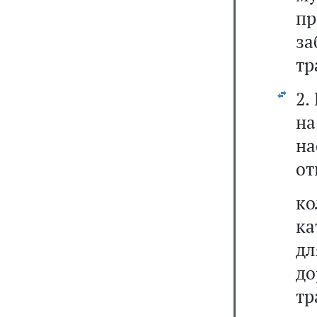
пр
за
тр
2.
на
на
от
к
ка
д
до
тр