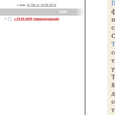
П
с изм.
N 706 от 10.09.2010
2009
1
с 29.09.2009 (первоначальная)
с
т
Т
8
д
с
т