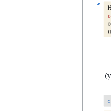
в
н
(
С