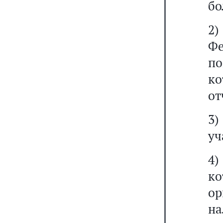
бо
2)
Фе
п
ко
от
3)
уч
4
к
ор
н