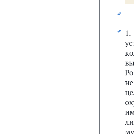
1
ус
ко
в
Ро
не
це
о
и
л
м