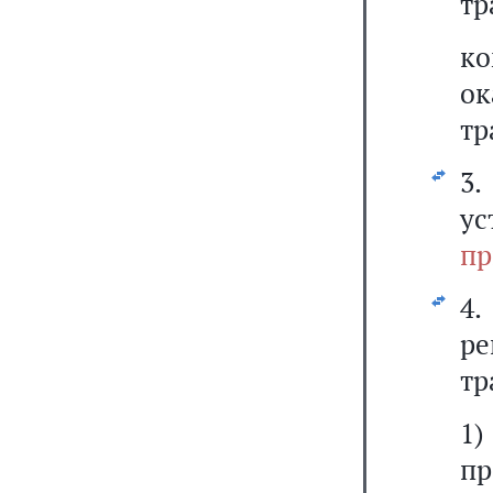
тр
к
ок
тр
3.
у
пр
4.
р
тр
1
пр