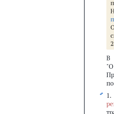
п
О
2
В 
"
П
по
1
ре
тр