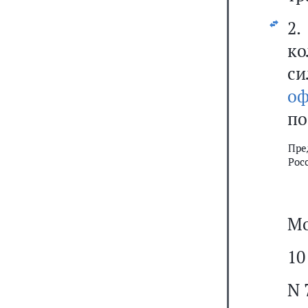
2
ко
си
оф
по
Пре
Рос
Мо
10
N 