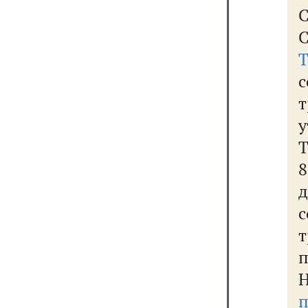
т
Т
8
д
с
т
п