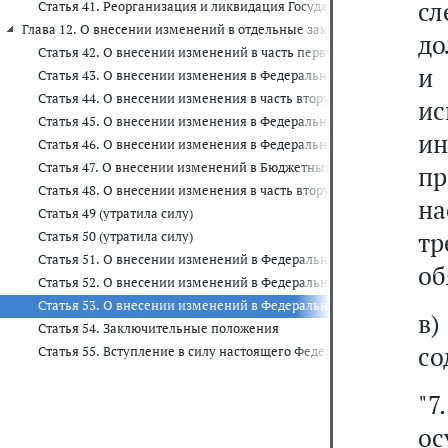
сл
Статья 41. Реорганизация и ликвидация Государственной компан
Глава 12. О внесении изменений в отдельные законодательные акты 
до
Статья 42. О внесении изменений в часть первую Гражданского к
и 
Статья 43. О внесении изменения в Федеральный закон "О неком
Статья 44. О внесении изменения в часть вторую Гражданского ко
и
Статья 45. О внесении изменения в Федеральный закон "О госуд
и
Статья 46. О внесении изменения в Федеральный закон "Об оцен
Статья 47. О внесении изменений в Бюджетный кодекс РФ
пр
Статья 48. О внесении изменения в часть вторую Налогового коде
н
Статья 49 (утратила силу)
т
Статья 50 (утратила силу)
Статья 51. О внесении изменений в Федеральный закон "О конце
об
Статья 52. О внесении изменений в Федеральный закон "О госуд
Статья 53. О внесении изменений в Федеральный закон "Об авто
в
Статья 54. Заключительные положения
со
Статья 55. Вступление в силу настоящего Федерального закона
"7
о