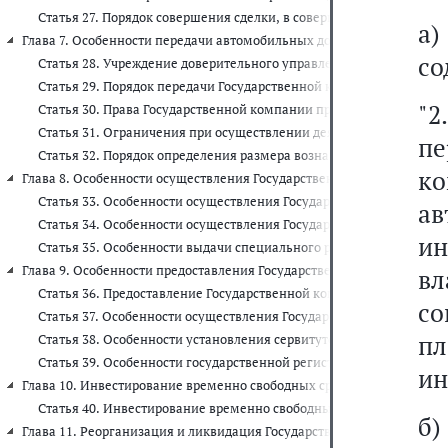
Статья 27. Порядок совершения сделки, в совершении которой им
а
Глава 7. Особенности передачи автомобильных дорог федерального зн
со
Статья 28. Учреждение доверительного управления автомобильн
Статья 29. Порядок передачи Государственной компании автомоб
"2
Статья 30. Права Государственной компании при осуществлении
Статья 31. Ограничения при осуществлении деятельности по до
п
Статья 32. Порядок определения размера вознаграждения Госуда
ко
Глава 8. Особенности осуществления Государственной компанией отде
Статья 33. Особенности осуществления Государственной компани
ав
Статья 34. Особенности осуществления Государственной компан
ин
Статья 35. Особенности выдачи специального разрешения на осу
Глава 9. Особенности предоставления Государственной компании зе
в
Статья 36. Предоставление Государственной компании земельных 
с
Статья 37. Особенности осуществления Государственной компани
п
Статья 38. Особенности установления сервитутов в отношении зе
Статья 39. Особенности государственной регистрации прав, пре
ин
Глава 10. Инвестирование временно свободных средств Государствен
Статья 40. Инвестирование временно свободных средств Государ
б
Глава 11. Реорганизация и ликвидация Государственной компании (ст