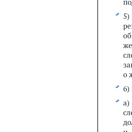
по
5)
р
об
же
сл
за
о 
6)
а
сл
до
и 