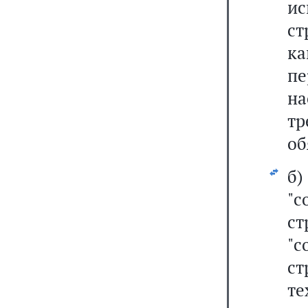
и
с
к
п
н
т
об
б
"
с
"
с
т