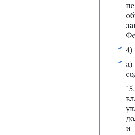
пе
о
з
Фе
4)
а
со
"
в
ук
до
и 