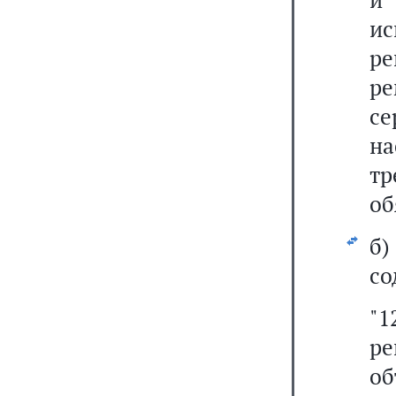
и
ре
ре
се
н
т
об
б
со
"1
р
о