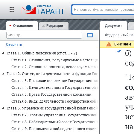
"Р
cистема
ГАРАНТ
Например,
бухгалтерские проводк
о
Оглавление
Редакции
Документ
п
уп
Внимание! Т
Свернуть
б
Глава 1. Общие положения (ст.ст. 1 - 2)
Статья 1. Отношения, регулируемые настоящим Федеральным за
со
Статья 2. Основные понятия, используемые в настоящем Федера
Глава 2. Статус, цели деятельности и функции Государственной компани
"
Статья 3. Правовое положение Государственной компании
с
Статья 4. Цели деятельности Государственной компании
Статья 5. Права Государственной компании
а
Статья 6. Виды деятельности Государственной компании
у
Глава 3. Управление Государственной компанией и контроль за ее деят
ис
Статья 7. Органы управления Государственной компании
Статья 8. Наблюдательный совет Государственной компании
н
Статья 9. Полномочия наблюдательного совета Государственной 