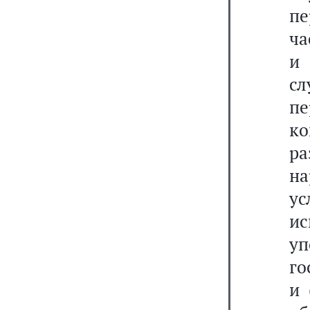
пе
ча
и 
с
п
к
р
на
у
и
у
го
и 