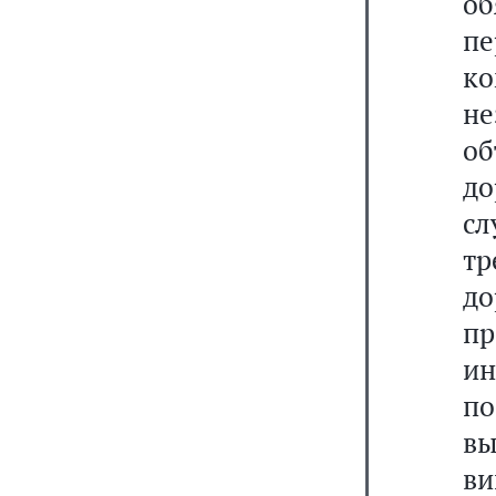
о
п
к
не
о
до
сл
т
до
п
и
п
в
ви