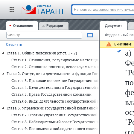
за
cистема
ГАРАНТ
Например,
должностные инструкц
20
сл
Оглавление
Редакции
Документ
1)
Внимание! Т
Свернуть
а
Глава 1. Общие положения (ст.ст. 1 - 2)
Статья 1. Отношения, регулируемые настоящим Федеральным за
Ф
Статья 2. Основные понятия, используемые в настоящем Федера
"Р
Глава 2. Статус, цели деятельности и функции Государственной компани
п
Статья 3. Правовое положение Государственной компании
Статья 4. Цели деятельности Государственной компании
ф
Статья 5. Права Государственной компании
вл
Статья 6. Виды деятельности Государственной компании
Глава 3. Управление Государственной компанией и контроль за ее деят
ос
Статья 7. Органы управления Государственной компании
"Р
Статья 8. Наблюдательный совет Государственной компании
Статья 9. Полномочия наблюдательного совета Государственной 
о