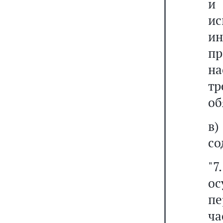
и 
и
и
пр
н
т
об
в
со
"7
о
пе
ча