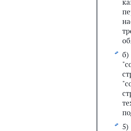
к
п
н
т
об
б
"
с
"
с
т
по
5)