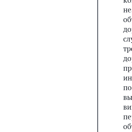
не
о
до
сл
т
до
п
и
п
в
ви
пе
о