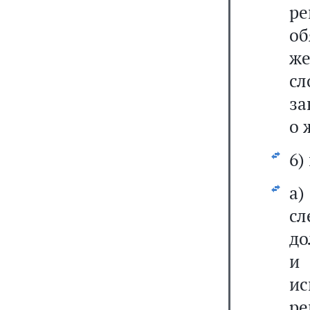
р
об
же
сл
за
о 
6)
а
сл
до
и 
и
ре