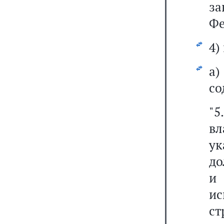
з
Фе
4)
а
со
"
в
ук
до
и 
и
с