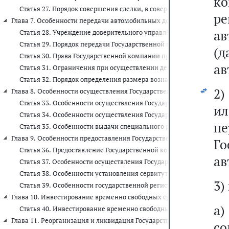
к
Статья 27. Порядок совершения сделки, в совершении которой им
ре
Глава 7. Особенности передачи автомобильных дорог федерального зн
ав
Статья 28. Учреждение доверительного управления автомобильн
Статья 29. Порядок передачи Государственной компании автомоб
(
Статья 30. Права Государственной компании при осуществлении
ав
Статья 31. Ограничения при осуществлении деятельности по до
Статья 32. Порядок определения размера вознаграждения Госуда
2
Глава 8. Особенности осуществления Государственной компанией отде
Статья 33. Особенности осуществления Государственной компани
ил
Статья 34. Особенности осуществления Государственной компан
пе
Статья 35. Особенности выдачи специального разрешения на осу
Глава 9. Особенности предоставления Государственной компании зе
Го
Статья 36. Предоставление Государственной компании земельных 
ав
Статья 37. Особенности осуществления Государственной компани
Статья 38. Особенности установления сервитутов в отношении зе
3)
Статья 39. Особенности государственной регистрации прав, пре
Глава 10. Инвестирование временно свободных средств Государствен
а
Статья 40. Инвестирование временно свободных средств Государ
Глава 11. Реорганизация и ликвидация Государственной компании (ст
со