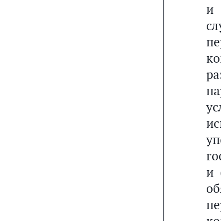
и 
с
п
к
р
на
у
и
у
го
и 
о
п
к