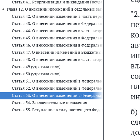
Статья 41. Реорганизация и ликвидация Государственной компан
Глава 12. О внесении изменений в отдельные законодательные акты 
"2
Статья 42. О внесении изменений в часть первую Гражданского к
п
Статья 43. О внесении изменения в Федеральный закон "О неком
Статья 44. О внесении изменения в часть вторую Гражданского ко
ко
Статья 45. О внесении изменения в Федеральный закон "О госуд
ав
Статья 46. О внесении изменения в Федеральный закон "Об оцен
Статья 47. О внесении изменений в Бюджетный кодекс РФ
ин
Статья 48. О внесении изменения в часть вторую Налогового коде
в
Статья 49 (утратила силу)
с
Статья 50 (утратила силу)
Статья 51. О внесении изменений в Федеральный закон "О конце
п
Статья 52. О внесении изменений в Федеральный закон "О госуд
ин
Статья 53. О внесении изменений в Федеральный закон "Об авто
Статья 54. Заключительные положения
б
Статья 55. Вступление в силу настоящего Федерального закона
сл
до