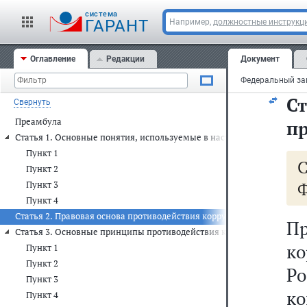
о
cистема
де
ГАРАНТ
Например,
должностные инструкц
д
Оглавление
Редакции
Документ
пр
С
Свернуть
Преамбула
п
Статья 1. Основные понятия, используемые в настоящем Федеральн
Пункт 1
Пункт 2
Ф
Пункт 3
Пункт 4
Статья 2. Правовая основа противодействия коррупции
П
Статья 3. Основные принципы противодействия коррупции
к
Пункт 1
Пункт 2
Р
Пункт 3
к
Пункт 4