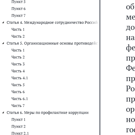
Пункт 5
о
Пункт 6
ме
Пункт 7
Статья 4. Международное сотрудничество Российской Федерации в о
д
Часть 1
на
Часть 2
Статья 5. Организационные основы противодействия коррупции
ф
Часть 1
пр
Часть 2
Часть 3
Ф
Часть 4
п
Часть 4.1
Часть 5
Р
Часть 6
п
Часть 6.1
Часть 7
о
Статья 6. Меры по профилактике коррупции
н
Пункт 1
Пункт 2
г
Пункт 2.1