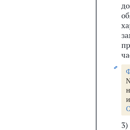
д
о
х
з
п
ча
Ф
N
н
и
С
3