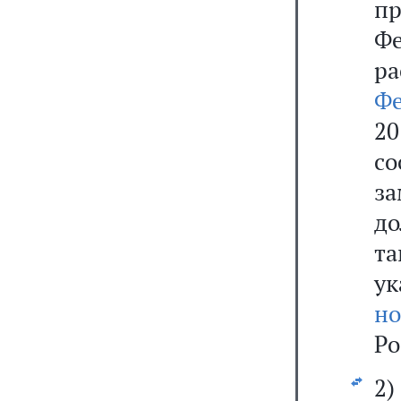
п
Ф
р
Ф
2
с
з
до
та
ук
н
Ро
2)