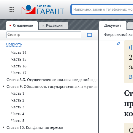
фе
Часть 7
cистема
в 
ГАРАНТ
Например,
закон о телефонных м
Часть 8
д
Часть 9
Часть 10
Оглавление
Редакции
Документ
на
Часть 11
Часть 12
Свернуть
Часть 13
Часть 14
2
Часть 15
з
Часть 16
Часть 17
в
Статья 8.3. Осуществление анализа сведений о доходах, об имущест
Статья 9. Обязанность государственных и муниципальных служащи
Ст
Часть 1
Часть 2
п
Часть 3
к
Часть 4
Часть 5
Статья 10. Конфликт интересов