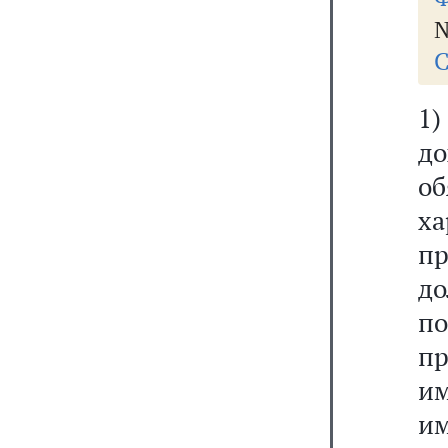
№
С
1)
д
о
ха
п
до
по
пр
и
и