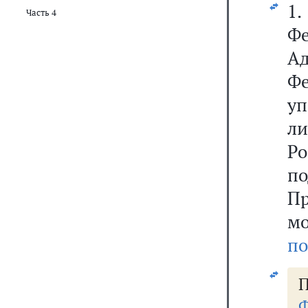
1.
Часть 4
Ф
Ад
Ф
у
л
Ро
п
П
м
по
П
Ф