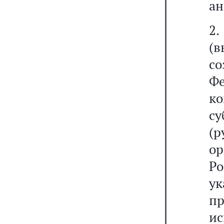
ан
2.
(
с
Ф
к
с
(р
ор
Р
у
п
и