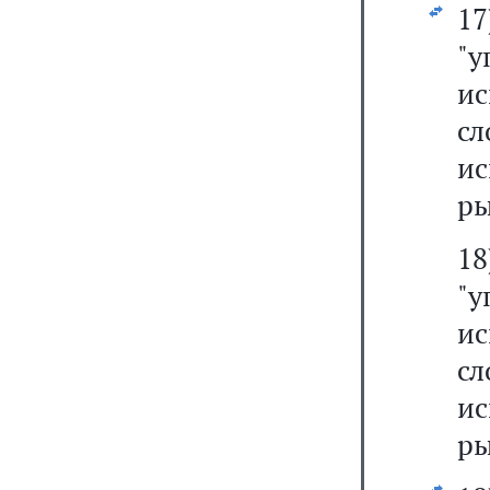
1
"у
и
с
и
ры
1
"у
и
с
и
ры