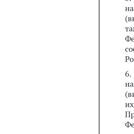
н
(
т
Фе
с
Ро
6
н
(в
и
П
Фе