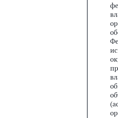
ф
вл
ор
об
Ф
ис
о
пр
вл
о
о
(
ор