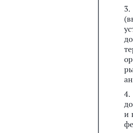
3.
(
ус
до
те
ор
ры
ан
4.
до
и 
ф