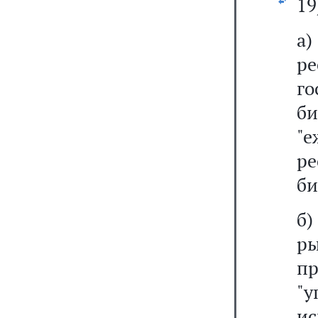
19
а
р
го
б
"
р
би
б
р
п
"у
и