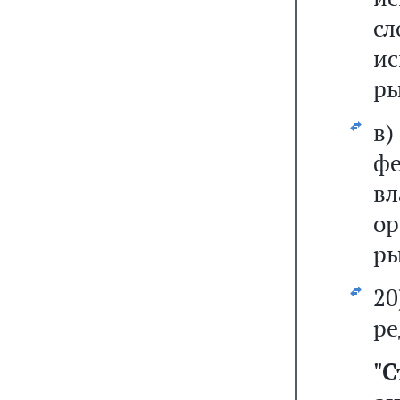
с
и
ры
в
ф
вл
ор
ры
2
ре
"