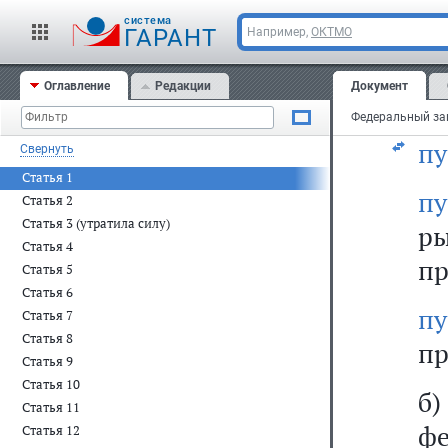
cистема
в
ГАРАНТ
Например,
ОКТМО
сл
Оглавление
Редакции
Документ
би
пу
Свернуть
Статья 1
п
Статья 2
Статья 3 (утратила силу)
р
Статья 4
пр
Статья 5
Статья 6
п
Статья 7
Статья 8
пр
Статья 9
Статья 10
б
Статья 11
ф
Статья 12