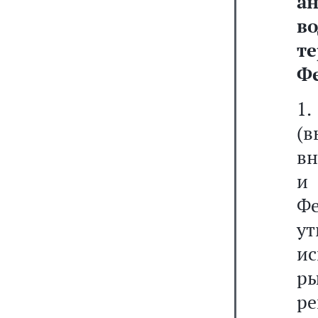
а
в
т
Ф
1.
(
вн
и 
Фе
у
и
р
р