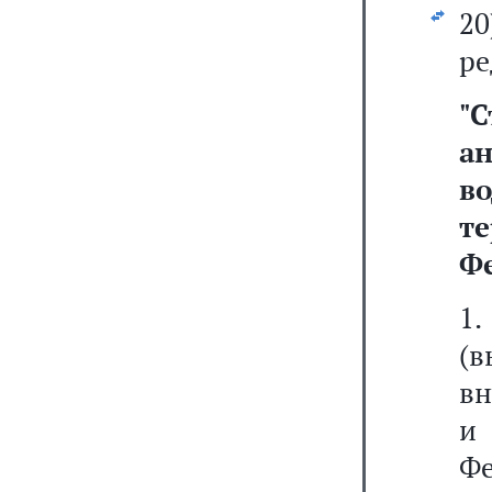
2
ре
"
а
в
т
Ф
1.
(
вн
и 
Фе