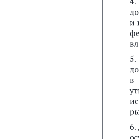
4.
до
и 
ф
вл
5
до
в 
у
и
ры
6.
ос