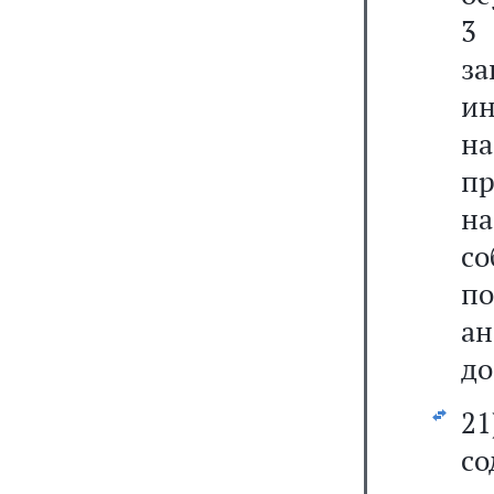
3 
з
и
н
п
н
с
п
а
до
2
со