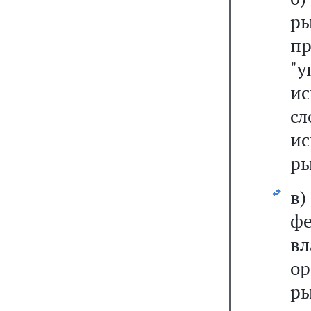
р
п
"у
и
с
и
ры
в
ф
вл
ор
ры