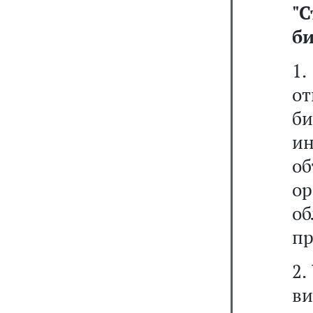
"
би
1
от
би
и
о
о
о
пр
2.
в