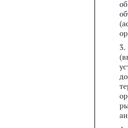
о
о
(
ор
3.
(
ус
до
те
ор
ры
ан