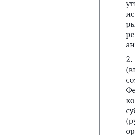
у
и
р
р
ан
2.
(
с
Ф
к
с
(р
ор