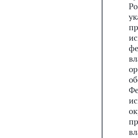
Р
у
п
и
ф
вл
ор
об
Ф
ис
о
пр
вл