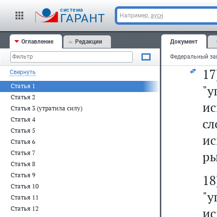
(в
cистема
и
ГАРАНТ
Например,
аусн
П
Оглавление
Редакции
Документ
Фе
1
Свернуть
Статья 1
"у
Статья 2
и
Статья 3 (утратила силу)
Статья 4
с
Статья 5
и
Статья 6
ры
Статья 7
Статья 8
Статья 9
1
Статья 10
"у
Статья 11
Статья 12
и