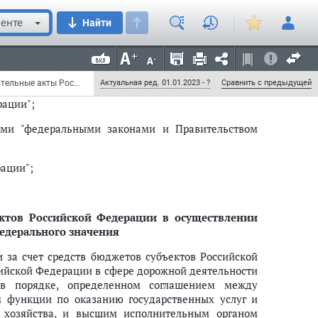
е законодательные акты Российской Федерации"
5553; 2008, N 20, ст. 2251) следующие изменения:
енте
Найти
ами "федеральными законами и Правительством
Федеральный закон от 22 июля 2008 г. N 141-ФЗ "О внесении изменений в отдельные законодательные акты Российской Федерации в части совершенствования земельных отношений" (с изменениями и дополнениями)
Актуальная ред. 01.01.2023 - ?
Сравнить с предыдущей
рации";
ами "федеральными законами и Правительством
ации";
ектов Российской Федерации в осуществлении
едерального значения
 за счет средств бюджетов субъектов Российской
ийской Федерации в сфере дорожной деятельности
 в порядке, определенном соглашением между
 функции по оказанию государственных услуг и
 хозяйства, и высшим исполнительным органом