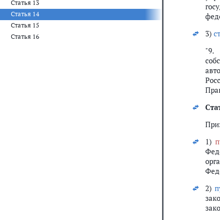
Статья 13
гос
Статья 14
фед
Статья 15
3)
с
Статья 16
"9.
соб
авт
Рос
Пра
Ста
При
1)
п
Фед
орг
Феде
2)
п
зак
зако