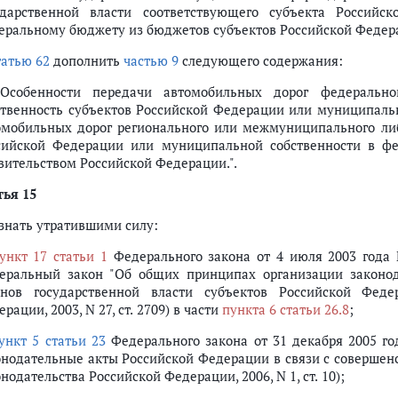
ударственной власти соответствующего субъекта Российс
еральному бюджету из бюджетов субъектов Российской Федера
татью 62
дополнить
частью 9
следующего содержания:
 Особенности передачи автомобильных дорог федерально
ственность субъектов Российской Федерации или муниципальн
омобильных дорог регионального или межмуниципального либ
сийской Федерации или муниципальной собственности в фе
вительством Российской Федерации.".
тья 15
знать утратившими силу:
ункт 17 статьи 1
Федерального закона от 4 июля 2003 года
еральный закон "Об общих принципах организации законод
анов государственной власти субъектов Российской Феде
рации, 2003, N 27, ст. 2709) в части
пункта 6 статьи 26.8
;
ункт 5 статьи 23
Федерального закона от 31 декабря 2005 г
онодательные акты Российской Федерации в связи с совершен
нодательства Российской Федерации, 2006, N 1, ст. 10);