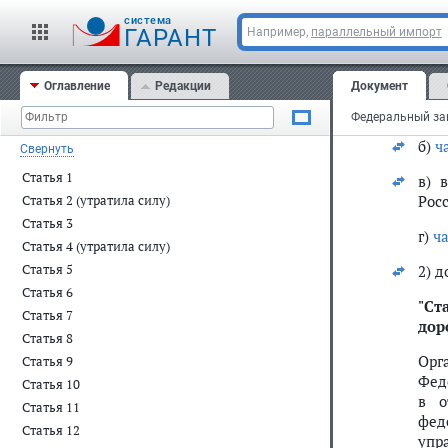
в Р
(Соб
cистема
ГАРАНТ
Например,
параллельный импорт
1) в
Оглавление
Редакции
Документ
а) 
Рос
б)
ч
Свернуть
Статья 1
в) 
Рос
Статья 2 (утратила силу)
Статья 3
г)
ча
Статья 4 (утратила силу)
Статья 5
2) 
Статья 6
"
Ста
Статья 7
дор
Статья 8
Орг
Статья 9
Фед
Статья 10
в о
Статья 11
фед
Статья 12
упр