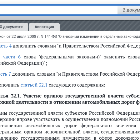
оссийской Федерации и о внесении изменений в отдельны
рание законодательства Российской Федерации, 2007, N 46, ст. 
В докум
статье 6
:
О документе
Аннотация
в
части 3
слова "федеральными законами)" заменить слов
сийской Федерации)";
асть 4
дополнить словами "и Правительством Российской Феде
в
части 6
слова "федеральными законами)" заменить слов
сийской Федерации)";
сть 7
дополнить словами "и Правительством Российской Федер
дополнить
статьей 32.1
следующего содержания:
тья 32.1.
Участие органов государственной власти субъ
ожной деятельности в отношении автомобильных дорог ф
аны государственной власти субъектов Российской Федерации
ерации вправе участвовать в осуществлении полномочий Росс
тношении автомобильных дорог федерального значения
еральным органом исполнительной власти, осуществляющим
авлению государственным имуществом в сфере дорожного