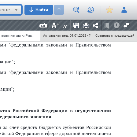
енте
Найти
 автомобильных дорогах и о дорожной деятельности
е законодательные акты Российской Федерации"
5553; 2008, N 20, ст. 2251) следующие изменения:
Федеральный закон от 22 июля 2008 г. N 141-ФЗ "О внесении изменений в отдельные законодательные акты Российской Федерации в части совершенствования земельных отношений" (с изменениями и дополнениями)
Актуальная ред. 01.01.2023 - ?
Сравнить с предыдущей
ами "федеральными законами и Правительством
рации";
ами "федеральными законами и Правительством
ации";
ектов Российской Федерации в осуществлении
едерального значения
 за счет средств бюджетов субъектов Российской
ийской Федерации в сфере дорожной деятельности