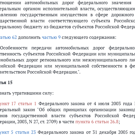
тношении автомобильных дорог федерального значения
еральным органом исполнительной власти, осуществляющим
авлению государственным имуществом в сфере дорожного
ударственной власти соответствующего субъекта Российс
еральному бюджету из бюджетов субъектов Российской Федера
татью 62
дополнить
частью 9
следующего содержания:
 Особенности передачи автомобильных дорог федерально
ственность субъектов Российской Федерации или муниципальн
омобильных дорог регионального или межмуниципального либ
сийской Федерации или муниципальной собственности в фе
вительством Российской Федерации.".
тья 15
знать утратившими силу:
ункт 17 статьи 1
Федерального закона от 4 июля 2003 года
еральный закон "Об общих принципах организации законод
анов государственной власти субъектов Российской Феде
рации, 2003, N 27, ст. 2709) в части
пункта 6 статьи 26.8
;
ункт 5 статьи 23
Федерального закона от 31 декабря 2005 г