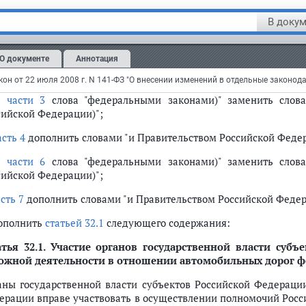
тья 14
В докум
сти в
Федеральный закон
от 8 ноября 2007 года N 257-ФЗ "Об
оссийской Федерации и о внесении изменений в отдельны
рание законодательства Российской Федерации, 2007, N 46, ст. 
О документе
Аннотация
статье 6
:
в
части 3
слова "федеральными законами)" заменить слов
сийской Федерации)";
асть 4
дополнить словами "и Правительством Российской Феде
в
части 6
слова "федеральными законами)" заменить слов
сийской Федерации)";
сть 7
дополнить словами "и Правительством Российской Федер
дополнить
статьей 32.1
следующего содержания:
тья 32.1.
Участие органов государственной власти субъ
ожной деятельности в отношении автомобильных дорог ф
аны государственной власти субъектов Российской Федерации
ерации вправе участвовать в осуществлении полномочий Росс