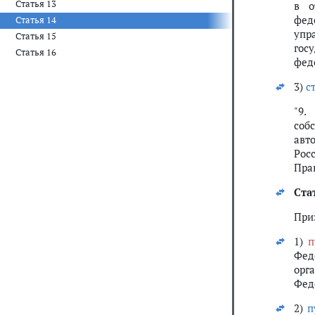
Статья 13
в о
фед
Статья 14
упр
Статья 15
гос
Статья 16
фед
3)
с
"9.
соб
авт
Рос
Пра
Ста
При
1)
п
Фед
орг
Феде
2)
п