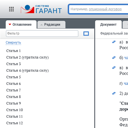
Ста
cистема
ГАРАНТ
Например,
опционный договор
Вне
в Р
(Соб
Оглавление
Редакции
Документ
1) в
а) 
Свернуть
Рос
Статья 1
б)
ч
Статья 2 (утратила силу)
Статья 3
в) 
Статья 4 (утратила силу)
Рос
Статья 5
г)
ча
Статья 6
Статья 7
2) 
Статья 8
"
Ста
Статья 9
дор
Статья 10
Статья 11
Орг
Статья 12
Фед