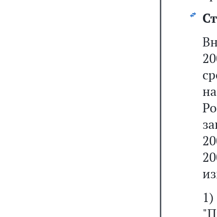
Ст
В
20
с
на
Р
за
20
2
из
1
"П