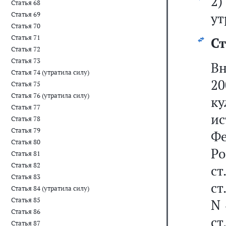
2
Статья 68
ут
Статья 69
Статья 70
Статья 71
Ст
Статья 72
Статья 73
Вн
Статья 74 (утратила силу)
2
Статья 75
Статья 76 (утратила силу)
к
Статья 77
ис
Статья 78
Статья 79
Фе
Статья 80
Р
Статья 81
Статья 82
ст
Статья 83
ст
Статья 84 (утратила силу)
Статья 85
N 
Статья 86
ст
Статья 87