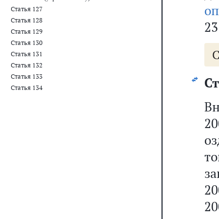
оп
Статья 127
Статья 128
23
Статья 129
Статья 130
С
Статья 131
Статья 132
Статья 133
Ст
Статья 134
В
2
о
т
за
20
2