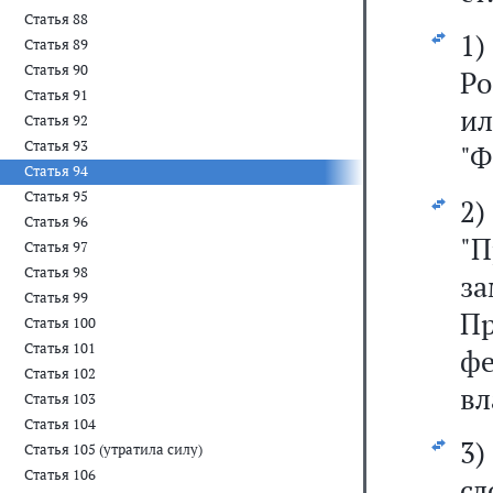
Статья 88
1
Статья 89
Статья 90
Ро
Статья 91
ил
Статья 92
Статья 93
"Ф
Статья 94
Статья 95
2
Статья 96
"П
Статья 97
Статья 98
з
Статья 99
Пр
Статья 100
Статья 101
ф
Статья 102
вл
Статья 103
Статья 104
3
Статья 105 (утратила силу)
Статья 106
с