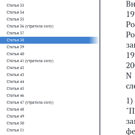
Вн
Статья 33
19
Статья 34
Статья 35
Р
Статья 36 (утратила силу)
Р
Статья 37
Статья 38
за
Статья 39
19
Статья 40
Статья 41 (утратила силу)
20
Статья 42
N 
Статья 43
Статья 44
сл
Статья 45
Статья 46
1
Статья 47 (утратила силу)
"П
Статья 48
Статья 49
з
Статья 50
ф
Статья 51