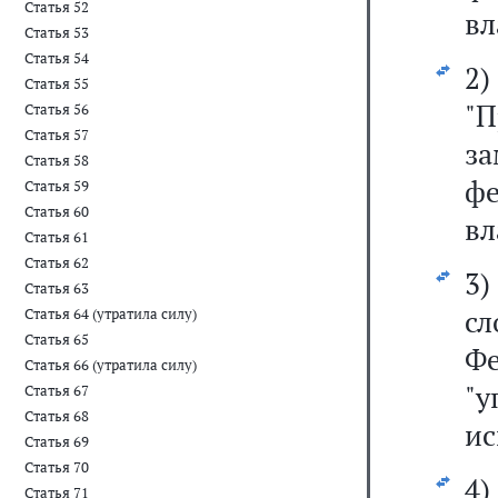
Статья 52
вл
Статья 53
Статья 54
2
Статья 55
"П
Статья 56
Статья 57
з
Статья 58
ф
Статья 59
Статья 60
вл
Статья 61
Статья 62
3)
Статья 63
с
Статья 64 (утратила силу)
Статья 65
Ф
Статья 66 (утратила силу)
"у
Статья 67
Статья 68
ис
Статья 69
Статья 70
4)
Статья 71