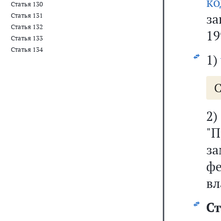
ко
Статья 130
за
Статья 131
Статья 132
19
Статья 133
Статья 134
1)
С
2
"П
з
ф
вл
Ст