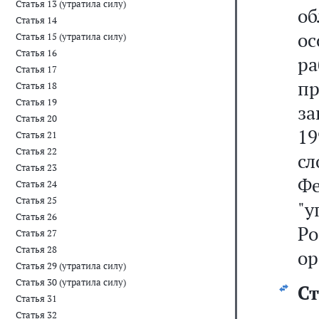
Статья 13 (утратила силу)
об
Статья 14
о
Статья 15 (утратила силу)
Статья 16
р
Статья 17
п
Статья 18
Статья 19
за
Статья 20
19
Статья 21
Статья 22
с
Статья 23
Ф
Статья 24
Статья 25
"
Статья 26
Р
Статья 27
Статья 28
ор
Статья 29 (утратила силу)
Статья 30 (утратила силу)
Ст
Статья 31
Статья 32