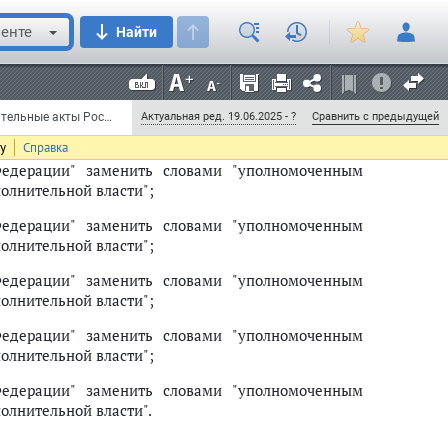
 2022 г. № 39-ФЗ
енте
Найти
едерации" заменить словами "уполномоченным
Федеральный закон от 23 июля 2008 г. N 160-ФЗ "О внесении изменений в отдельные законодательные акты Российской Федерации в связи с совершенствованием осуществления полномочий Правительства Российской Федерации" (с изменениями и дополнениями)
Актуальная ред. 19.06.2025 - ?
Сравнить с предыдущей
олнительной власти";
ту
Справка
едерации" заменить словами "уполномоченным
олнительной власти";
едерации" заменить словами "уполномоченным
олнительной власти";
едерации" заменить словами "уполномоченным
олнительной власти";
едерации" заменить словами "уполномоченным
олнительной власти";
едерации" заменить словами "уполномоченным
олнительной власти".