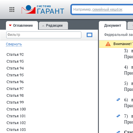
Статья 85
cистема
1) у
ГАРАНТ
Например,
семейный кешбэк
Статья 86
Статья 87
С
Оглавление
Редакции
Документ
Статья 88
2)
Статья 89
Пра
Статья 90
Внимание! Т
Свернуть
Статья 91
3)
Статья 92
Пра
Статья 93
4)
Статья 94
Пра
Статья 95
Статья 96
5)
Статья 97
Пра
Статья 98
6)
Статья 99
Пра
Статья 100
7)
Статья 101
Пра
Статья 102
Статья 103
Ста