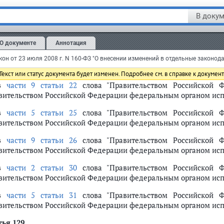
тратил силу с 1 сентября 2023 г. -
Федеральный закон
от 6 марта
В докум
м. предыдущую редакцию
О документе
Аннотация
 в
части 4 статьи 17
слова "Правительством Российской Ф
вительством Российской Федерации федеральным органом исп
екст или статус документа будет изменен. Подробнее см. в справке к докумен
 в
части 9 статьи 22
слова "Правительством Российской Ф
вительством Российской Федерации федеральным органом исп
 в
части 5 статьи 25
слова "Правительством Российской Ф
вительством Российской Федерации федеральным органом исп
 в
части 9 статьи 26
слова "Правительством Российской Ф
вительством Российской Федерации федеральным органом исп
 в
части 2 статьи 30
слова "Правительством Российской Ф
вительством Российской Федерации федеральным органом исп
 в
части 5 статьи 31
слова "Правительством Российской Ф
вительством Российской Федерации федеральным органом исп
тья 129