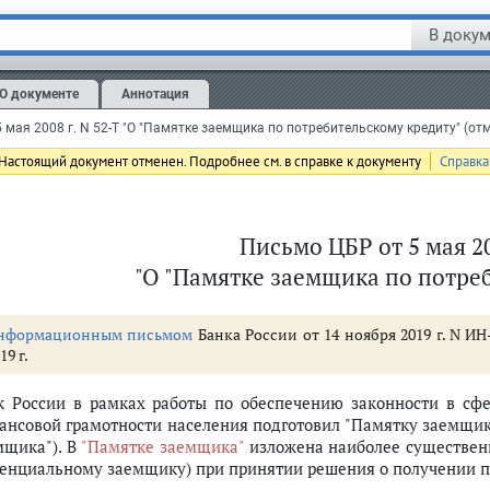
В докум
О документе
Аннотация
 мая 2008 г. N 52-Т "О "Памятке заемщика по потребительскому кредиту" (от
Настоящий документ отменен. Подробнее см. в справке к документу
Справка
ое решение
Письмо ЦБР от 5 мая 20
го обслуживания (погашения)
"О "Памятке заемщика по потре
нформационным письмом
Банка России от 14 ноября 2019 г. N И
19 г.
к России в рамках работы по обеспечению законности в сф
ансовой грамотности населения подготовил "Памятку заемщика
мщика"). В
"Памятке заемщика"
изложена наиболее существен
тенциальному заемщику) при принятии решения о получении п