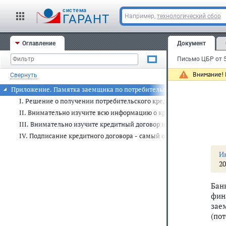
cистема
ГАРАНТ
Например,
технологический сбор
Оглавление
Документ
Письмо ЦБР от 5
Внимание! 
Свернуть
Приложение. Памятка заемщика по потребительскому кредиту
I. Решение о получении потребительского кредита - ответственн
II. Внимательно изучите всю информацию о кредите и условиях е
III. Внимательно изучите кредитный договор и другие документы
IV. Подписание кредитного договора - самый ответственный этап
И
20
Бан
фин
зае
(по