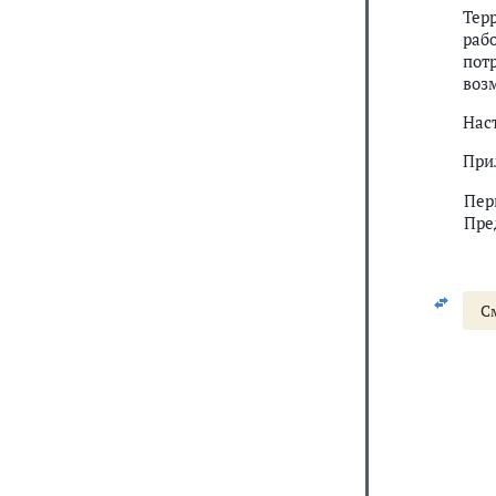
Тер
раб
пот
воз
Нас
При
Пер
Пре
С