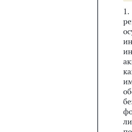
1
р
о
и
и
ак
к
им
о
бе
ф
ли
п