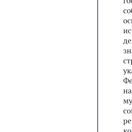
г
с
ос
ис
де
з
с
у
Фе
н
му
со
р
ко