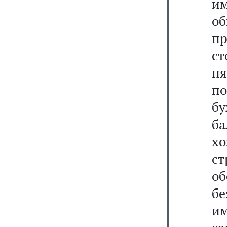
и
об
п
ст
пя
п
бу
б
х
с
о
б
и