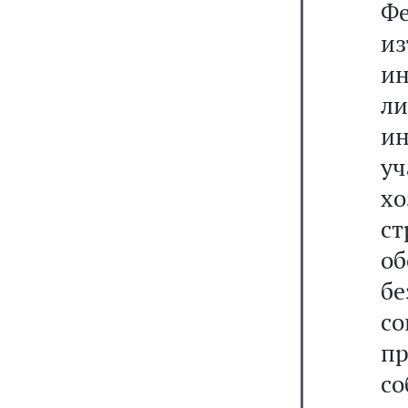
Фе
из
ин
л
ин
у
х
с
о
б
со
п
со