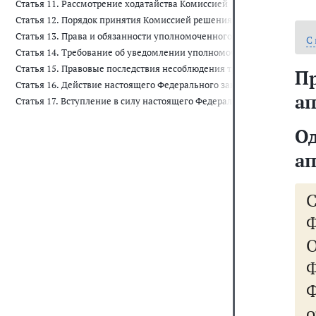
Статья 11. Рассмотрение ходатайства Комиссией
Статья 12. Порядок принятия Комиссией решения о предварительно
Статья 13. Права и обязанности уполномоченного органа и операти
С
Статья 14. Требование об уведомлении уполномоченного органа и
Статья 15. Правовые последствия несоблюдения требований настоящ
П
Статья 16. Действие настоящего Федерального закона во времени
ап
Статья 17. Вступление в силу настоящего Федерального закона
О
ап
Ф
о