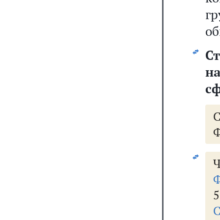
гр
об
Ст
н
сф
Ф
Ч
Ф
5
С