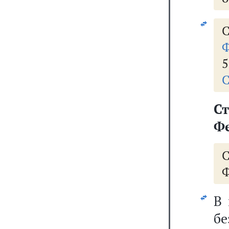
С
Ф
5
С
С
Фе
Ф
В 
б