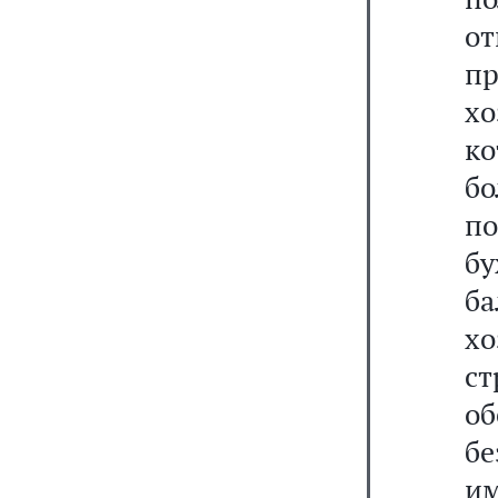
о
п
х
ко
б
п
бу
б
х
с
о
б
и