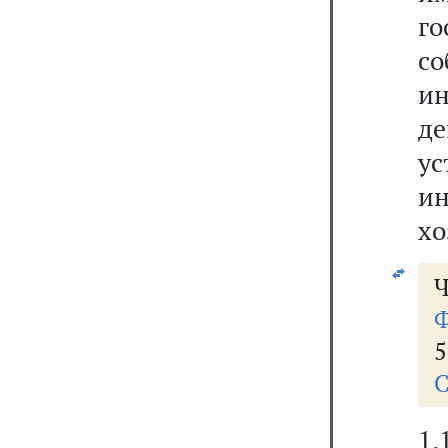
г
со
ин
д
ус
ин
хо
Ч
Ф
5
С
1.