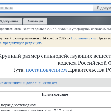
клон
нхонин
В докум
ошенниках
стракт чилибухи
илмеркурхлорид
О документе
Аннотация
упный размер изменен с 14 ноября 2025 г. -
Постановление
Правител
м. предыдущую редакцию
татей Уголовного кодекса РФ
овного кодекса РФ
Крупный размер сильнодействующих веществ 
Уголовного кодекса РФ
кодекса Российской 
(утв.
постановлением
Правительства РФ 
 изменениями и дополнениями от:
Наименование
-норандростенедиол
-норандростенедион (эст-4-ен-3,17-дион)