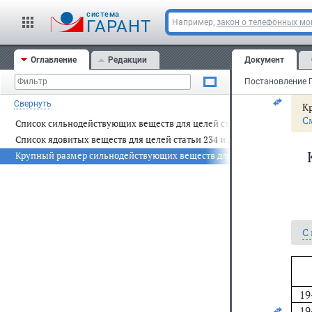
Ци
cистема
Ци
ГАРАНТ
Например,
закон о телефонных м
Эк
Эт
Оглавление
Редакции
Документ
Свернуть
Кр
С
Список сильнодействующих веществ для целей статьи 234 и других с
Список ядовитых веществ для целей статьи 234 и других статей Угол
Крупный размер сильнодействующих веществ для целей статьи 234 
С
19
19