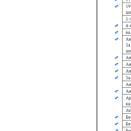
19
ци
1-
4-
6а
Ан
5a
ци
Ан
Ан
Ан
5а
Ан
Ан
А
ка
Ат
Бе
Бе
Бо