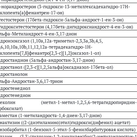
-норандростерон (3-гидрокси-13-метилгексадекагидро-17Н-
клопента[a]фенантрен-17-он)
тестостерон (17бета-гидрокси-5альфа-андрост-1-ен-3-он)
гидрокситестостерон (4,17бета-дигидроксиандрост-4-ен-3-он)
льфа-Метиландрост-4-ен-3,17-дион
дроизоксазол (1,10a,12a-триметил-2,3,3a,3b,4,5,
,6,10,10a,10b,11,12,12a-тетрадекагидро-1H-
клопента[7,8]фенантро[2,3-c][1,2]оксазол-1-ол)
дростандион (5альфа-андростан-3,17-дион)
дростанол ([2,3-с][1,2,5альфа]оксадиазол-17бета-ол)
дростанолон
льфа-Андростан-3,6,17-трион
дростенедиол
дростенедион
реколин (метил-1-метил-1,2,5,6-тетрагидропиридин-
рбоксилат)
аместан (1-метиландроста-1,4-диен-3,17-дион)
нактизин ((2-(диэтиламино)этил)гидрокси(дифенил) ацетат)
нзобарбитал (1-бензоил-5-этил-5-фенилбарбитуровая кислота)
лазин (3,3'-(гидразин-1,2-диилиден)бис(2-метиландростан-1