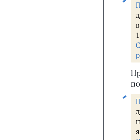
П
в
1
р
П
по
П
д
н
я