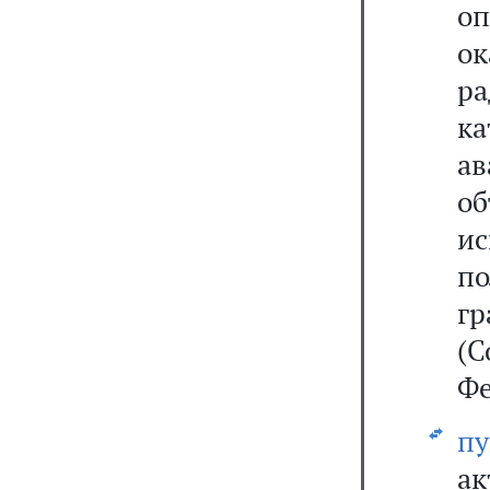
о
ок
ра
к
а
о
и
по
гр
(С
Фе
пу
а