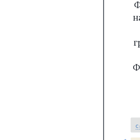
Ф
н
г
Ф
С