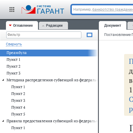
cистема
ГАРАНТ
Например,
банкротство граждани
Оглавление
Редакции
Документ
Свернуть
Преамбула
П
Пункт 1
Пункт 2
д
Пункт 3
в
Методика распределения субвенций из федерального бюджета межд
Пункт 1
1
Пункт 2
С
Пункт 3
р
Пункт 4
Пункт 5
Правила предоставления субвенций из федерального бюджета бюдже
Пункт 1