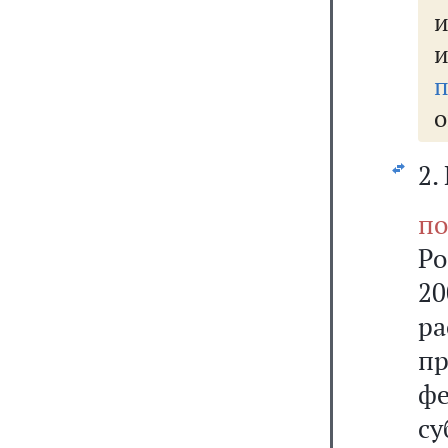
п
о
2.
по
Р
20
р
п
ф
с