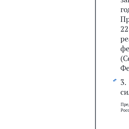
г
Пр
22
р
ф
(С
Фе
3.
си
Пре
Рос