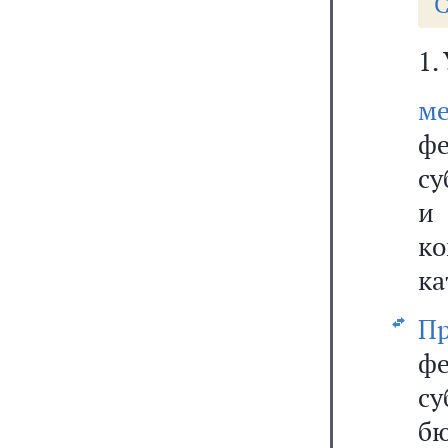
С
1.
ме
фе
с
и
к
ка
Пр
ф
с
б