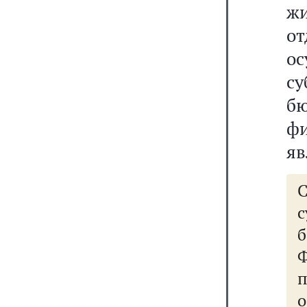
ж
о
о
с
б
ф
яв
Ф