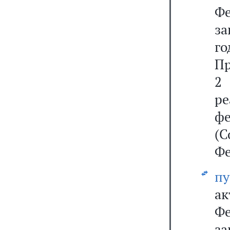
Ф
за
г
Пр
2
р
ф
(С
Фе
пу
а
Ф
за