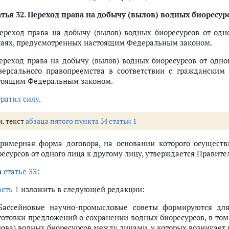
тья 32
. Переход права на добычу (вылов) водных биоресур
Переход права на добычу (вылов) водных биоресурсов от одн
чаях, предусмотренных настоящим Федеральным законом.
Переход права на добычу (вылов) водных биоресурсов от одно
версального правопреемства в соответствии с гражданским 
тоящим Федеральным законом.
тратил силу
.
м. текст
абзаца пятого пункта 34 статьи 1
Примерная форма договора, на основании которого осуществ
ресурсов от одного лица к другому лицу, утверждается Правит
в
статье 33
:
асть 1
изложить в следующей редакции:
 Бассейновые научно-промысловые советы формируются для
готовки предложений о сохранении водных биоресурсов, в то
лова) водных биоресурсов между лицами, у которых возникает 