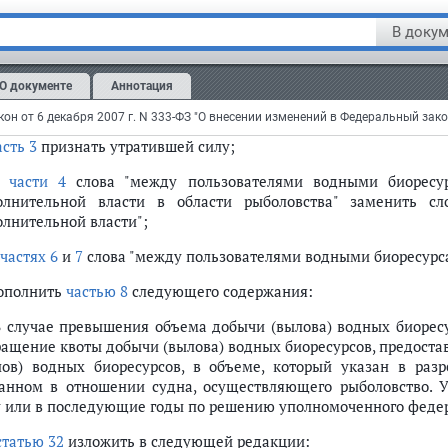
 Промышленные квоты и прибрежные квоты, а также квоты доб
ерации в районах действия международных договоров Ро
В докум
ранения водных биоресурсов распределяются между лица
ерального закона, путем заключения с ними договоров о з
О документе
Аннотация
ресурсов на десять лет на основании данных рыбохозяйстве
ими лицами водных биоресурсов за четыре года, предшествующ
асть 3
признать утратившей силу;
в
части 4
слова "между пользователями водными биоресур
олнительной власти в области рыболовства" заменить с
олнительной власти";
частях 6
и
7
слова "между пользователями водными биоресурс
дополнить
частью 8
следующего содержания:
 В случае превышения объема добычи (вылова) водных биорес
ращение квоты добычи (вылова) водных биоресурсов, предостав
лов) водных биоресурсов, в объеме, который указан в раз
анном в отношении судна, осуществляющего рыболовство. 
у или в последующие годы по решению уполномоченного федера
статью 32
изложить в следующей редакции: