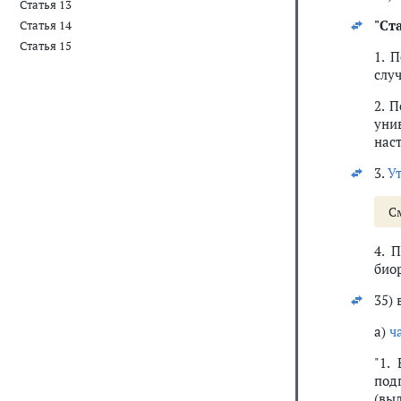
Статья 13
"
Ста
Статья 14
Статья 15
1. 
слу
2. 
уни
нас
3.
У
С
4. 
био
35) 
а)
ч
"1.
под
(вы