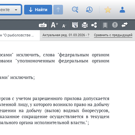
ычи (вылова) водных биоресурсов для Российской
ссийской Федерации в области рыболовства и
енте
Найти
ми, указанными в статьях 19 и 20 настоящего
акреплении долей квоты добычи (вылова) водных
нного реестра об объеме добытых (выловленных)
ие расчетному году.";
Федеральный закон от 6 декабря 2007 г. N 333-ФЗ "О внесении изменений в Федеральный закон "О рыболовстве и сохранении водных биологических ресурсов" и отдельные законодательные акты Российской Федерации" (с изменениями и дополнениями)
Актуальная ред. 01.03.2026 - ?
Сравнить с предыдущей
сами" исключить, слова "федеральным органом
ловами "уполномоченным федеральным органом
ами" исключить;
урсов с учетом разрешенного прилова допускается
ленной лицу, у которого возникло право на добычу
решении на добычу (вылов) водных биоресурсов,
Указанное сокращение осуществляется в текущем
льного органа исполнительной власти.";