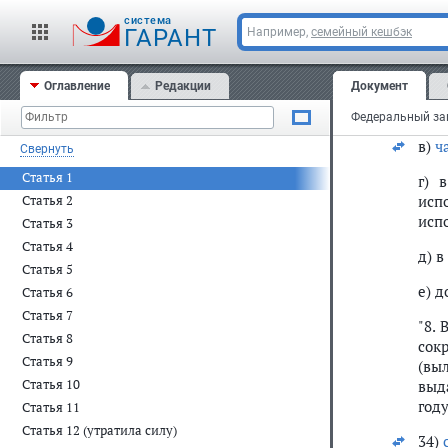
"1.
cистема
Фед
ГАРАНТ
Например,
семейный кешбэк
сох
Фед
Оглавление
Редакции
Документ
био
так
в)
ч
Свернуть
Статья 1
г) 
исп
Статья 2
исп
Статья 3
Статья 4
д) в
Статья 5
е) 
Статья 6
Статья 7
"8.
Статья 8
сок
Статья 9
(вы
Статья 10
выд
год
Статья 11
Статья 12 (утратила силу)
34)