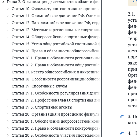
С
Глава 2. Организация деятельности в области физической культуры и сп
Статья 10. Физкультурно-спортивные организации
2.1
Статья 11. Олимпийское движение РФ. Олимпийский комитет РФ
уст
Статья 12. Паралимпийское движение РФ, сурдлимпийское движ
фед
Статья 13. Местные и региональные спортивные федерации
фед
Статья 14. Общероссийские спортивные федерации
тер
Статья 15. Устав общероссийской спортивной федерации
уст
дея
Статья 16. Права и обязанности общероссийских спортивных фед
нор
Статья 16.1. Права и обязанности региональных спортивных феде
зак
Статья 16.2. Права и обязанности общероссийских спортивных ф
при
Статья 17. Реестр общероссийских и аккредитованных региональ
Орг
Статья 18. Особенности реорганизации общероссийских спортив
фед
Статья 19. Спортивные клубы
фед
при
Статья 19.1. Особенности регулирования деятельности в области 
про
Статья 19.2. Профессиональная спортивная лига
уст
Статья 19.3. Спортивные агенты
Статья 20. Организация и проведение физкультурных мероприят
3. 
Статья 20.1. Обеспечение добросовестной конкуренции в связи 
кот
Статья 20.2. Права и обязанности контролеров-распорядителей 
4. 
Статья 20.3. Особенности участия спортсменов, не имеющих пра