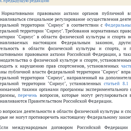
м. предыдущую редакцию
орта (ст.ст. 10 - 27)
. Нормативными правовыми актами органов публичной вл
анавливаться специальное регулирование осуществления деяте
ение РФ, специальная олимпиада РФ. Паралимпийский комитет РФ, Сур
еральной территории "Сириус" в соответствии с
Федеральны
еральной территории "Сириус". Требования нормативных прав
ритории "Сириус" в области физической культуры и спорта 
анавливаемых настоящим Федеральным законом, друг
тельность в области физической культуры и спорта, 
ераций
мативными правовыми актами Российской Федерации, а так
раций
онодательства о физической культуре и спорте, установленн
едераций, заключивших с уполномоченным органом публичной власти фе
водить к нарушению прав спортсменов, установленных
част
ных спортивных федераций
аны публичной власти федеральной территории "Сириус" впр
ных федераций
еральной территории "Сириус", направленный на дополнител
еральной территории "Сириус", установленных
статьей 8.1
н
нимаемой такими органами программы экспериментального 
профессионального спорта
граммы,
перечень
вопросов, которые могут регулироваться 
анавливаются Правительством Российской Федерации.
ий, спортивных мероприятий
По вопросам деятельности в области физической культуры и 
с организацией и проведением физкультурных мероприятий или спортив
орые не могут противоречить настоящему Федеральному закон
при проведении официальных спортивных соревнований
Если международным договором Российской Федерации 
ва выступать за спортивные сборные команды Российской Федерации, в