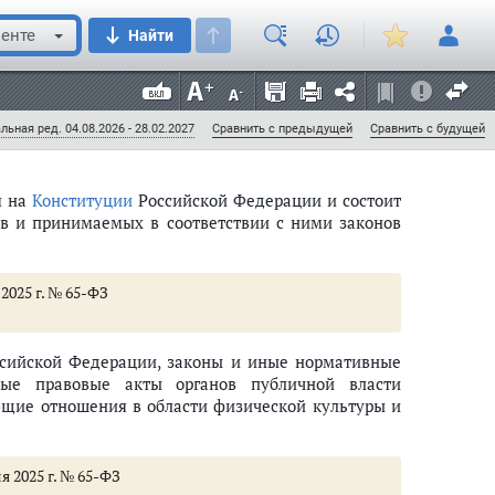
, в том числе детско-юношеского спорта (включая
енте
Найти
порта, его социальной и образовательной функций,
тельности его субъектов.
льная ред. 04.08.2026 - 28.02.2027
Сравнить с предыдущей
Сравнить с будущей
я на
Конституции
Российской Федерации и состоит
ов и принимаемых в соответствии с ними законов
2025 г. № 65-ФЗ
ссийской Федерации, законы и иные нормативные
ные правовые акты органов публичной власти
ющие отношения в области физической культуры и
.
я 2025 г. № 65-ФЗ