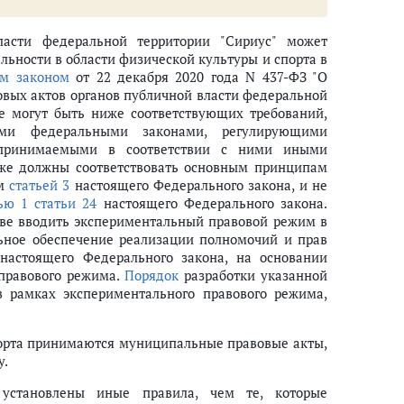
асти федеральной территории "Сириус" может
льности в области физической культуры и спорта в
длимпийский комитет РФ, Специальная олимпиада РФ
м законом
от 22 декабря 2020 года N 437-ФЗ "О
овых актов органов публичной власти федеральной
не могут быть ниже соответствующих требований,
ими федеральными законами, регулирующими
и принимаемыми в соответствии с ними иными
же должны соответствовать основным принципам
ым
статьей 3
настоящего Федерального закона, и не
деральной территории "Сириус" соглашения о сотрудничестве
ью 1 статьи 24
настоящего Федерального закона.
аве вводить экспериментальный правовой режим в
ьное обеспечение реализации полномочий и прав
астоящего Федерального закона, на основании
правового режима.
Порядок
разработки указанной
в рамках экспериментального правового режима,
спорта принимаются муниципальные правовые акты,
ных мероприятий
у.
установлены иные правила, чем те, которые
 международных спортивных соревнованиях и (или) во всероссийских с