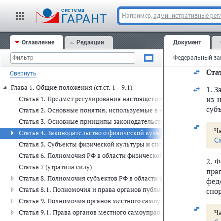
11)
cистема
ГАРАНТ
Например,
административные рег
шко
а т
Оглавление
Редакции
Документ
С
Стат
Свернуть
Глава 1. Общие положения (ст.ст. 1 - 9.1)
1. 
из 
Статья 1. Предмет регулирования настоящего Федерального закон
суб
Статья 2. Основные понятия, используемые в настоящем Федера
Статья 3. Основные принципы законодательства о физической кул
Ча
Статья 4. Законодательство о физической культуре и спорте
С
Статья 5. Субъекты физической культуры и спорта в РФ
Статья 6. Полномочия РФ в области физической культуры и спорта
2. 
Статья 7 (утратила силу)
пра
Статья 8. Полномочия субъектов РФ в области физической культур
фед
Статья 8.1. Полномочия и права органов публичной власти федера
спо
Статья 9. Полномочия органов местного самоуправления в област
Ча
Статья 9.1. Права органов местного самоуправления в области фи