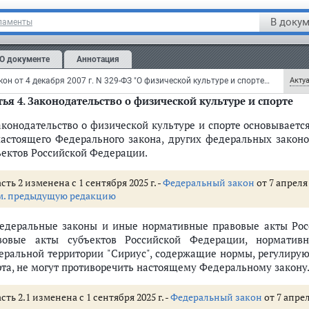
 содействие развитию всех видов и составных частей спорта
В докум
ламенты
льный спорт) и студенческого спорта, с учетом уникальности с
акже специфики его структуры, основанной на добровольной дея
О документе
Аннотация
м.
комментарии
к статье 3 настоящего Федерального закона
Федеральный закон от 4 декабря 2007 г. N 329-ФЗ "О физической культуре и спорте в Российской Федерации" (с изменениями и дополнениями)
Актуа
ья 4.
Законодательство о физической культуре и спорте
Законодательство о физической культуре и спорте основываетс
настоящего Федерального закона, других федеральных закон
а
ъектов Российской Федерации.
льном законе
ьтуре и спорте
сть 2 изменена с 1 сентября 2025 г. -
Федеральный закон
от 7 апреля 
м. предыдущую редакцию
Федеральные законы и иные нормативные правовые акты Ро
вовые акты субъектов Российской Федерации, норматив
ы и спорта
еральной территории "Сириус", содержащие нормы, регулиру
льной территории "Сириус" в области физической культуры и спорта
рта, не могут противоречить настоящему Федеральному закону
и физической культуры и спорта
сть 2.1 изменена с 1 сентября 2025 г. -
Федеральный закон
от 7 апрел
зической культуры и спорта