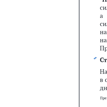
си
а
си
н
н
Пр
Ст
На
в 
дн
Пре