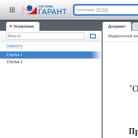
cистема
ГАРАНТ
Например,
ОКТМО
Оглавление
Документ
Свернуть
Статья 1
Статья 2
"
П