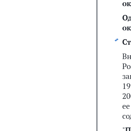
ок
О
ок
Ст
В
Р
за
19
20
со
"
П