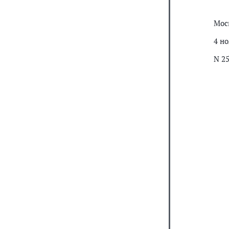
Мос
4 но
N 2