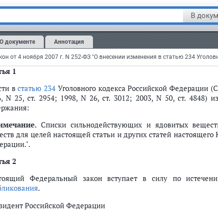
Федеральный закон от 4 ноябр
О внесении изменения в статью 234 Уголовн
В докум
нят Государственной Думой 18 октября 2007 года
О документе
Аннотация
брен Советом Федерации 26 октября 2007 года
он от 4 ноября 2007 г. N 252-ФЗ "О внесении изменения в статью 234 Уголов
тья 1
сти в
статью 234
Уголовного кодекса Российской Федерации (С
, N 25, ст. 2954; 1998, N 26, ст. 3012; 2003, N 50, ст. 4848
ержания:
имечание.
Списки сильнодействующих и ядовитых веществ
еств для целей настоящей статьи и других статей настоящего
ерации.".
тья 2
тоящий Федеральный закон вступает в силу по истечен
бликования
.
зидент Российской Федерации