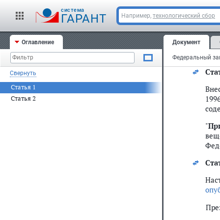
cистема
"
ГАРАНТ
Например,
технологический сбор
При
Оглавление
Документ
Одо
Федеральный зак
Ста
Свернуть
Статья 1
Вне
1996
Статья 2
сод
"
Пр
вещ
Фед
Ста
Нас
опу
Пре