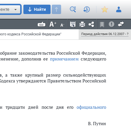
я 2007 г. N 252-ФЗ
ого кодекса Российской Федерации"
енте
Найти
ного кодекса Российской Федерации"
Период действия 06.12.2007 - ?
обрание законодательства Российской Федерации,
) изменение, дополнив ее
примечанием
следующего
, а также крупный размер сильнодействующих
 Кодекса утверждаются Правительством Российской
ии тридцати дней после дня его
официального
В. Путин