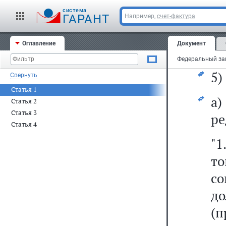
п
cистема
эк
ГАРАНТ
Например,
счет-фактура
ее
Оглавление
Документ
та
5)
Свернуть
Статья 1
а
Статья 2
Статья 3
ре
Статья 4
"1
то
с
до
(