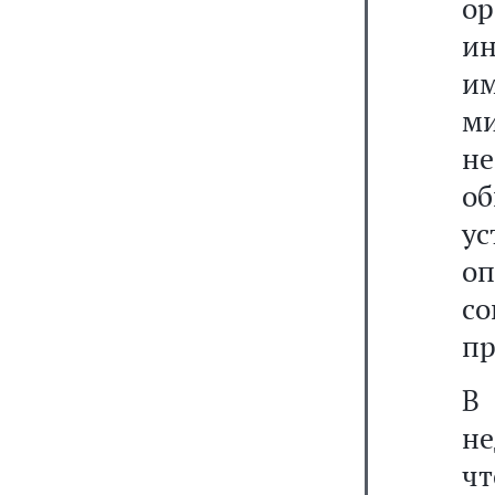
о
и
им
м
не
о
у
о
с
пр
В
не
ч