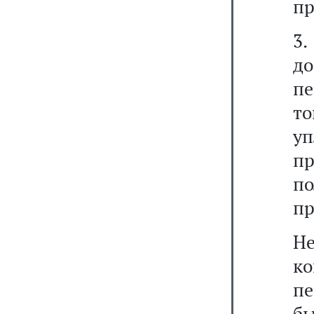
пр
3.
д
пе
т
у
пр
п
пр
Не
к
п
бы