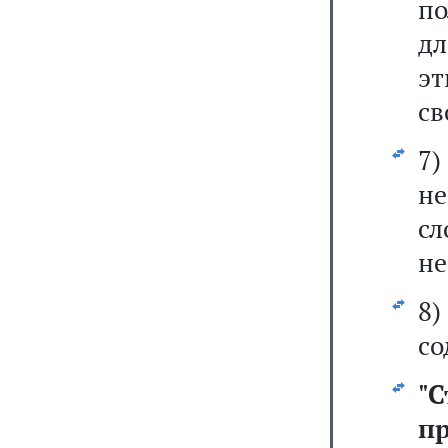
по
дл
эт
св
7
н
с
не
8
со
"
С
п