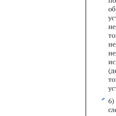
п
об
у
не
т
не
не
и
(д
т
ус
6)
сл