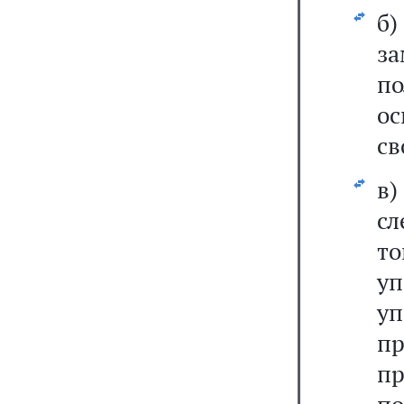
б)
за
п
о
св
в
с
т
у
у
п
п