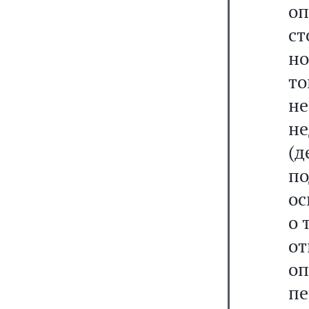
оп
ст
н
т
н
н
(д
п
ос
о 
от
о
пе