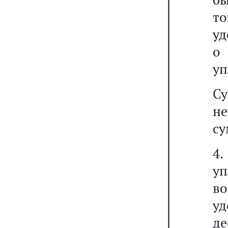
т
уд
о
уп
С
не
су
4.
уп
в
у
д