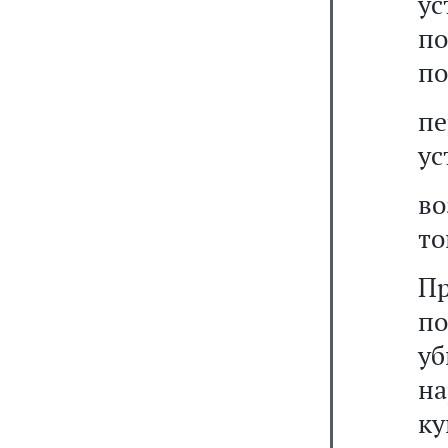
ус
по
по
п
ус
во
то
П
по
уб
н
к