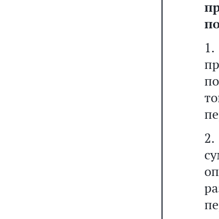
п
п
1
п
по
то
пе
2.
с
оп
ра
п