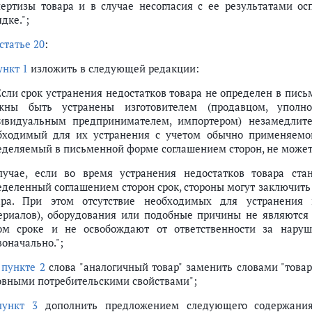
пертизы товара и в случае несогласия с ее результатами о
дке.";
статье 20
:
ункт 1
изложить в следующей редакции:
 Если срок устранения недостатков товара не определен в пис
жны быть устранены изготовителем (продавцом, уполн
ивидуальным предпринимателем, импортером) незамедлите
бходимый для их устранения с учетом обычно применяемого
еделяемый в письменной форме соглашением сторон, не может
лучае, если во время устранения недостатков товара ст
еделенный соглашением сторон срок, стороны могут заключить
ара. При этом отсутствие необходимых для устранения н
ериалов), оборудования или подобные причины не являются
ом сроке и не освобождают от ответственности за наруш
воначально.";
в
пункте 2
слова "аналогичный товар" заменить словами "това
овными потребительскими свойствами";
пункт 3
дополнить предложением следующего содержания: