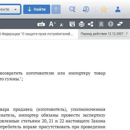
недостатков товара;
енте
Найти
нтийного срока в совокупности более чем тридцать
атков.
вом Российской Федерации.";
Федеральный закон от 25 октября 2007 г. N 234-ФЗ "О внесении изменений в Закон Российской Федерации "О защите прав потребителей" и часть вторую Гражданского кодекса Российской Федерации"
Период действия 12.12.2007 - ?
возвратить изготовителю или импортеру товар
го суммы.";
ара продавец (изготовитель), уполномоченная
атель, импортер обязаны провести экспертизу
новленные статьями 20, 21 и 22 настоящего Закона
отребитель вправе присутствовать при проведении