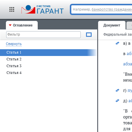
нар
cистема
ГАРАНТ
Например,
банкротство граждани
нев
дне
Оглавление
Документ
Пер
в) в
Свернуть
Статья 1
в
аб
Статья 2
абз
Статья 3
Статья 4
"Вм
нен
г)
п
д)
а
"В 
орг
тов
для