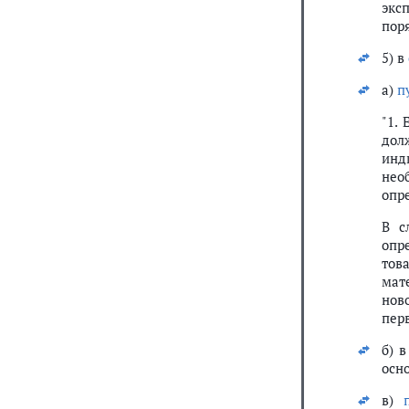
экс
поря
5) в
а)
п
"1.
дол
инд
нео
опр
В с
опр
тов
мат
нов
пер
б) 
осн
в)