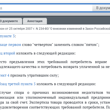
ушение установленных настоящим Законом сроков устранения 
В докум
на
озможность использования товара в течение каждого года гара
й вследствие неоднократного устранения его различных недост
О документе
Аннотация
ечень технически сложных товаров утверждается Правительст
пункте 3
:
заце первом
слово "четвертом" заменить словом "пятом";
ац второй
изложить в следующей редакции:
есто предъявления этих требований потребитель вправе 
адлежащего качества и потребовать возврата уплаченной за не
ункт 4
признать утратившим силу;
бзац третий пункта 5
изложить в следующей редакции:
случае спора о причинах возникновения недостатков тов
анизация или уполномоченный индивидуальный предприним
ара за свой счет. Экспертиза товара проводится в сроки, уста
 удовлетворения соответствующих требований потребителя. П