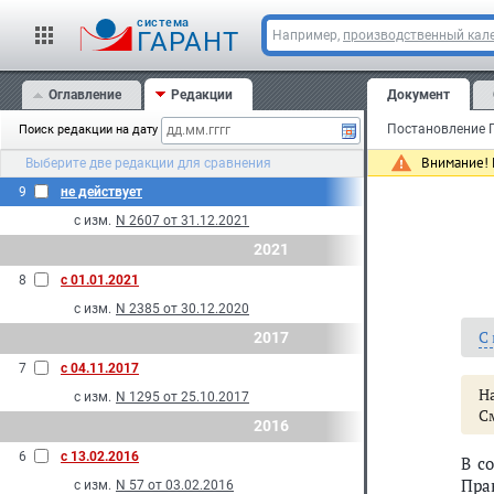
cистема
ГАРАНТ
Например,
производственный кале
Оглавление
Редакции
Документ
Поиск редакции на дату
Внимание! 
Выберите две редакции для сравнения
9
не действует
с изм.
N 2607 от 31.12.2021
2021
8
с 01.01.2021
с изм.
N 2385 от 30.12.2020
С
2017
7
с 04.11.2017
Н
с изм.
N 1295 от 25.10.2017
С
2016
6
с 13.02.2016
В с
Пра
с изм.
N 57 от 03.02.2016