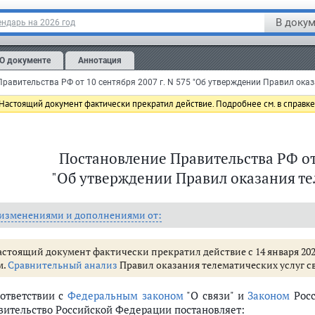
В докум
ндарь на 2026 год
О документе
Аннотация
Настоящий документ фактически прекратил действие. Подробнее см. в справке
Постановление Правительства РФ от 1
"Об утверждении Правил оказания те
 изменениями и дополнениями от:
астоящий документ фактически прекратил действие с 14 января 2022
м.
Сравнительный анализ
Правил оказания телематических услуг свя
оответствии с
Федеральным законом
"О связи" и
Законом
Росс
вительство Российской Федерации постановляет: