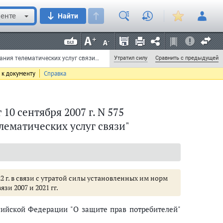
енте
Найти
Постановление Правительства РФ от 10 сентября 2007 г. N 575 "Об утверждении Правил оказания телематических услуг связи" (с изменениями и дополнениями) (документ прекратил действие)
Утратил силу
Сравнить с предыдущей
 к документу
Справка
0 сентября 2007 г. N 575
лематических услуг связи"
 г. в связи с утратой силы установленных им норм
зи 2007 и 2021 гг.
ийской Федерации "О защите прав потребителей"