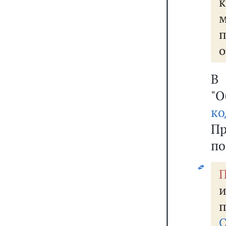
к
о
В 
"О
ко
П
по
П
и
п
С