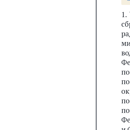
1.
с
р
ми
в
Фе
по
п
ок
п
по
Фе
и 