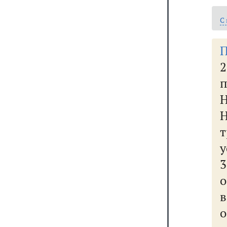
С
П
2
п
Н
Н
т
у
3
о
в