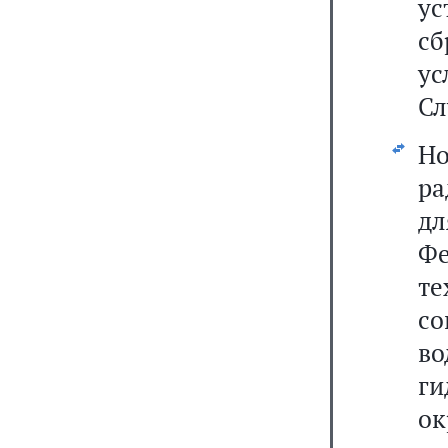
ус
сб
у
Сл
Н
ра
д
Фе
те
со
во
г
ок