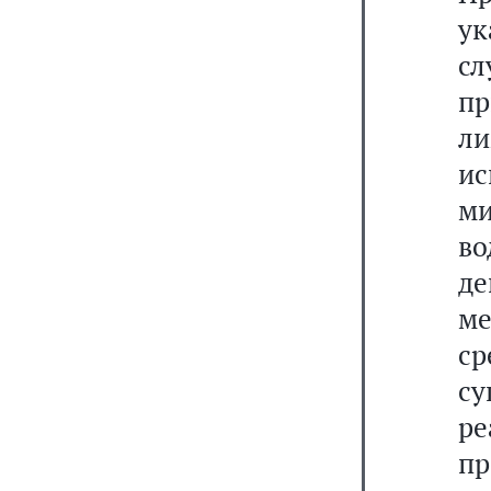
у
с
пр
л
ис
ми
во
де
м
с
с
р
пр