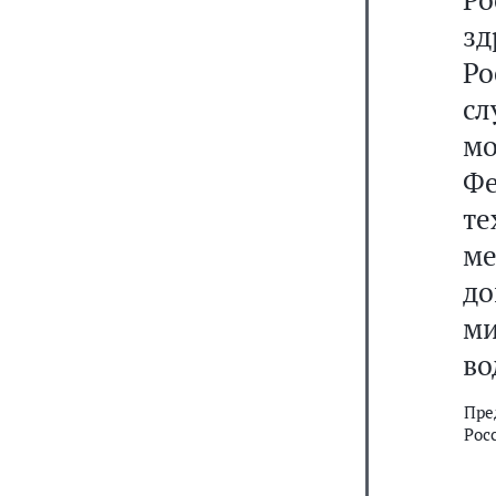
зд
Р
с
м
Фе
те
м
д
ми
во
Пре
Рос