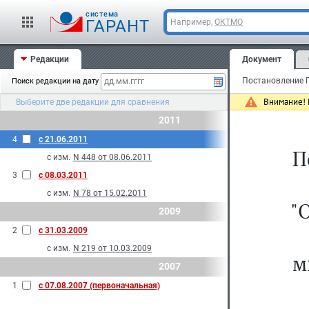
cистема
ГАРАНТ
Например,
ОКТМО
Редакции
Документ
Поиск редакции на дату
Внимание! 
Выберите две редакции для сравнения
2011
4
с 21.06.2011
П
с изм.
N 448 от 08.06.2011
3
с 08.03.2011
с изм.
N 78 от 15.02.2011
"
2009
2
с 31.03.2009
с изм.
N 219 от 10.03.2009
м
2007
1
с 07.08.2007 (первоначальная)