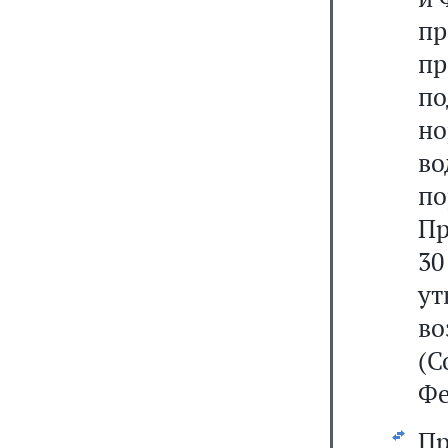
п
п
п
но
в
по
Пр
30
у
в
(С
Фе
П