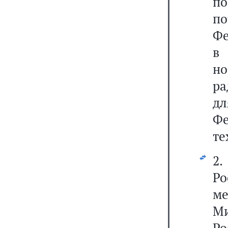
п
по
Фе
в 
н
ра
дл
Фе
те
2
Ро
м
М
Ро