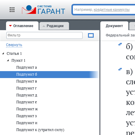
р
cистема
в
ГАРАНТ
Например,
кредитные каникулы
ко
Оглавление
Редакции
Документ
со
б
Свернуть
Статья 1
со
Пункт 1
Подпункт а
в
Подпункт б
с
Подпункт в
Подпункт г
у
Подпункт д
ко
Подпункт е
Подпункт ж
л
Подпункт з
у
Подпункт и
Подпункт к (утратил силу)
ре