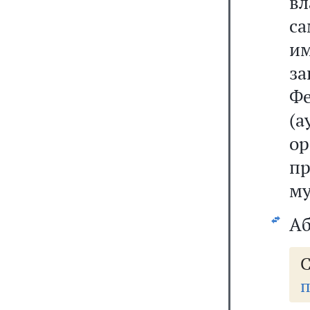
в
с
и
з
Ф
(а
ор
п
му
Аб
С
п