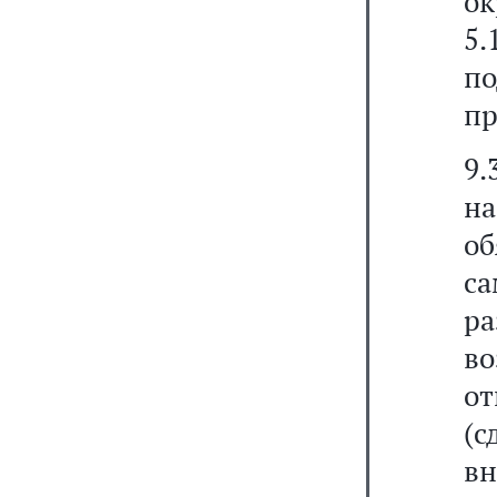
ок
5.
по
пр
9.
на
о
с
р
в
от
(с
в