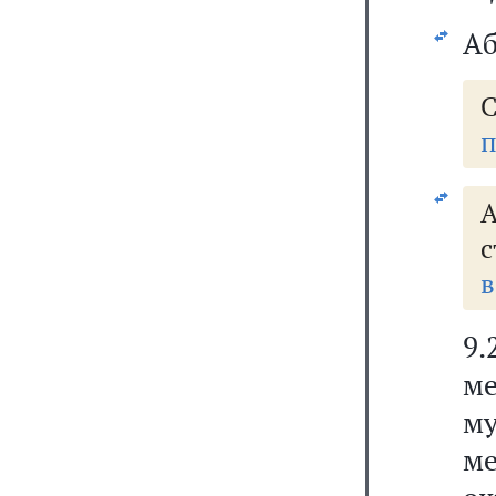
Аб
п
А
с
в
9
м
м
м