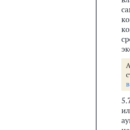
са
к
ко
ср
эк
А
с
в
5.
ил
а