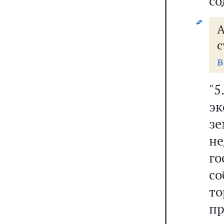
со
А
с
в
"5
эк
з
не
г
со
то
пр