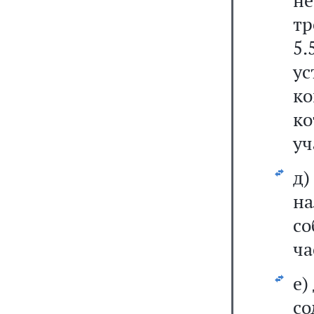
н
тр
5
у
к
к
уч
д
на
со
ча
е)
со