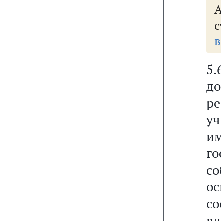
А
с
в
5.
до
р
уч
и
г
с
о
со
в