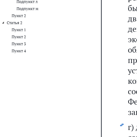
Подпункт л
б
Подпункт м
Пункт 2
дв
Статья 2
д
Пункт 1
э
Пункт 2
Пункт 3
о
Пункт 4
пр
у
к
с
Ф
за
г)