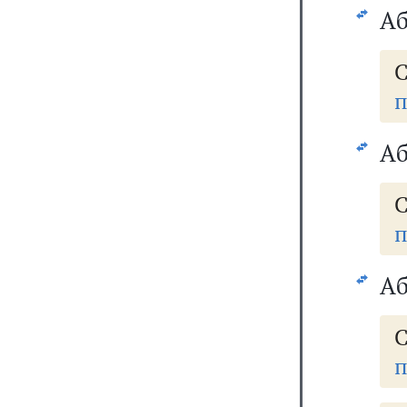
Аб
С
п
Аб
п
Аб
п