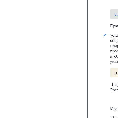
С
Пра
Уст
обо
при
про
и о
ука
О
Пре
Рос
Мос
11 я