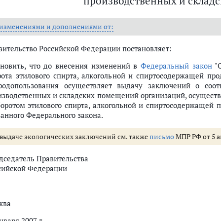
производственных и склад
 изменениями и дополнениями от:
вительство Российской Федерации постановляет:
ановить, что до внесения изменений в
Федеральный закон
"О
рота этилового спирта, алкогольной и спиртосодержащей пр
родопользования осуществляет выдачу заключений о соот
изводственных и складских помещений организаций, осуществ
боротом этилового спирта, алкогольной и спиртосодержащей 
занного Федерального закона.
 выдаче экологических заключений см. также
письмо
МПР РФ от 5 ап
дседатель Правительства
сийской Федерации
ква
нваря 2007 г.