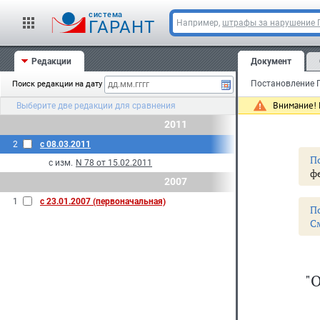
cистема
ГАРАНТ
Например,
штрафы за нарушение
Редакции
Документ
Поиск редакции на дату
Внимание! 
Выберите две редакции для сравнения
2011
2
с 08.03.2011
П
с изм.
N 78 от 15.02.2011
фе
2007
1
с 23.01.2007 (первоначальная)
П
С
"