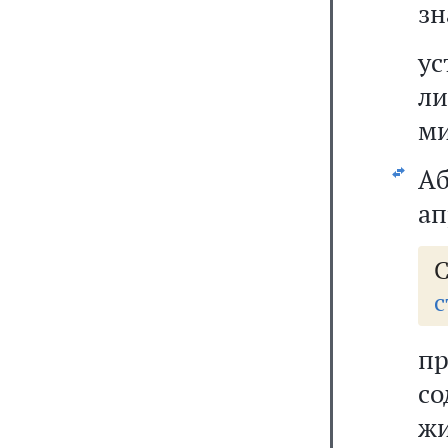
зн
ус
л
м
А
ап
С
с
п
с
жи