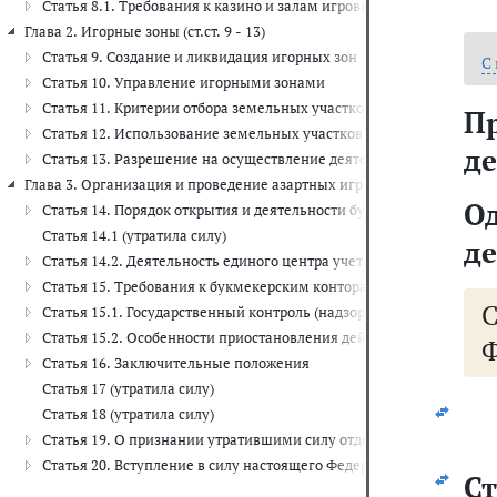
Статья 8.1. Требования к казино и залам игровых автоматов
Глава 2. Игорные зоны (ст.ст. 9 - 13)
Статья 9. Создание и ликвидация игорных зон
С
Статья 10. Управление игорными зонами
Статья 11. Критерии отбора земельных участков для создания иго
П
Статья 12. Использование земельных участков игорных зон
де
Статья 13. Разрешение на осуществление деятельности по органи
Глава 3. Организация и проведение азартных игр в букмекерских конто
О
Статья 14. Порядок открытия и деятельности букмекерских контор
Статья 14.1 (утратила силу)
де
Статья 14.2. Деятельность единого центра учета переводов ставок
Статья 15. Требования к букмекерским конторам, тотализаторам,
Статья 15.1. Государственный контроль (надзор) за организацией
Статья 15.2. Особенности приостановления действия и аннулиров
Ф
Статья 16. Заключительные положения
Статья 17 (утратила силу)
Статья 18 (утратила силу)
Статья 19. О признании утратившими силу отдельных положений
Статья 20. Вступление в силу настоящего Федерального закона
С