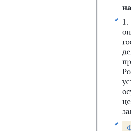
на
1
о
г
д
пр
Р
у
ос
це
за