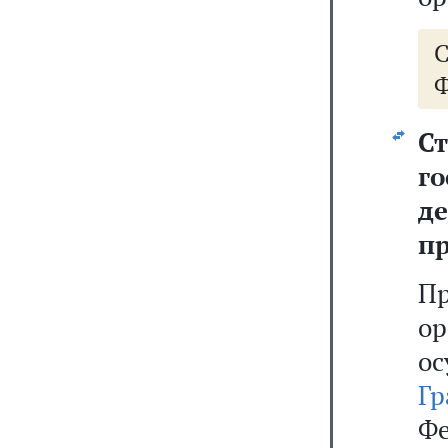
Ф
С
г
д
п
Пр
ор
о
Г
Ф