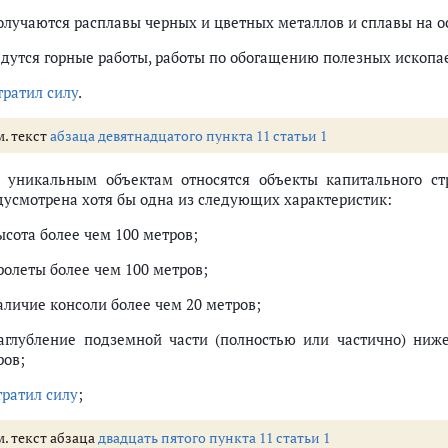
получаются расплавы черных и цветных металлов и сплавы на о
ведутся горные работы, работы по обогащению полезных ископа
тратил силу
.
м. текст
абзаца девятнадцатого пункта 11 статьи 1
К уникальным объектам относятся объекты капитального ст
дусмотрена хотя бы одна из следующих характеристик:
ысота более чем 100 метров;
ролеты более чем 100 метров;
аличие консоли более чем 20 метров;
заглубление подземной части (полностью или частично) ниж
ров;
тратил силу
;
. текст абзаца
двадцать пятого пункта 11 статьи 1