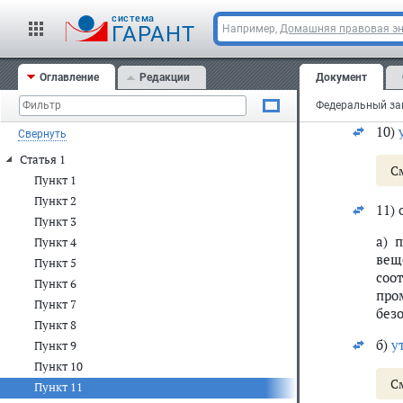
7) 
cистема
ГАРАНТ
Например,
Домашняя правовая э
8) 
Оглавление
Редакции
Документ
9) 
спо
10)
Свернуть
Статья 1
С
Пункт 1
Пункт 2
11)
Пункт 3
а) 
Пункт 4
вещ
Пункт 5
соо
Пункт 6
про
Пункт 7
без
Пункт 8
б)
у
Пункт 9
Пункт 10
С
Пункт 11