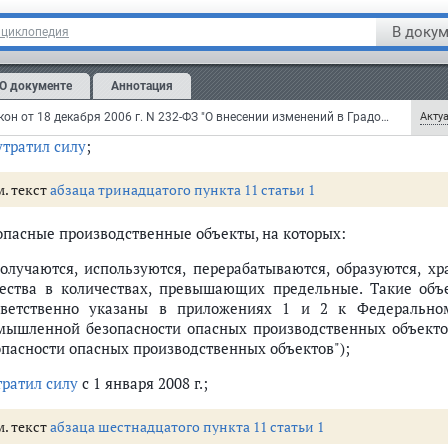
объекты инфраструктуры железнодорожного транспорта общего 
В докум
нциклопедия
метрополитены;
О документе
Аннотация
морские порты, за исключением морских специализирован
ртивных и прогулочных судов;
Федеральный закон от 18 декабря 2006 г. N 232-ФЗ "О внесении изменений в Градостроительный кодекс Российской Федерации и отдельные законодательные акты Российской Федерации" (с изменениями и дополнениями)
Актуа
утратил силу
;
м. текст
абзаца тринадцатого пункта 11 статьи 1
 опасные производственные объекты, на которых:
получаются, используются, перерабатываются, образуются, х
ества в количествах, превышающих предельные. Такие объ
тветственно указаны в приложениях 1 и 2 к Федерально
мышленной безопасности опасных производственных объекто
опасности опасных производственных объектов");
тратил силу
с 1 января 2008 г.;
м. текст
абзаца шестнадцатого пункта 11 статьи 1