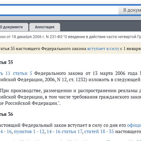
асть 2 статьи 4
признать утратившей силу;
В докум
татьи 7
,
8
и
9
признать утратившими силу;
ункты 3
и
4 части 3
,
части 4
,
5
и
7 статьи 11
признать утративши
О документе
Аннотация
татью 12
признать утратившей силу.
татья 35 настоящего Федерального закона
вступает в силу
с 1 января 
тья 35
ть 11 статьи 5
Федерального закона от 13 марта 2006 года 
ийской Федерации, 2006, N 12, ст. 1232) изложить в следующе
. При производстве, размещении и распространении рекламы 
сийской Федерации, в том числе требования гражданского зако
ке Российской Федерации.".
тья 36
Настоящий Федеральный закон вступает в силу со дня его
офици
4 - 16
,
пунктов 1 - 12
,
14 - 16 статьи 17
,
статей 18 - 35
настоящего