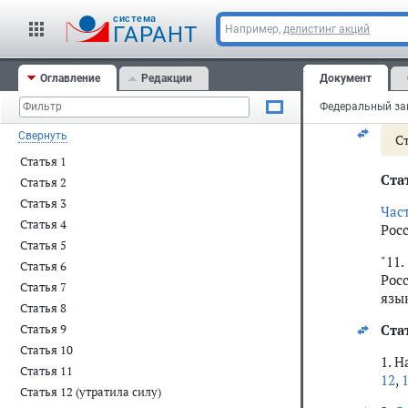
3)
ч
cистема
ГАРАНТ
Например,
делистинг акций
4)
с
5)
п
Оглавление
Редакции
Документ
6)
с
Свернуть
С
Статья 1
Ста
Статья 2
Статья 3
Час
Статья 4
Росс
Статья 5
"11
Статья 6
Рос
Статья 7
язы
Статья 8
Ста
Статья 9
Статья 10
1. 
Статья 11
12
,
1
Статья 12 (утратила силу)