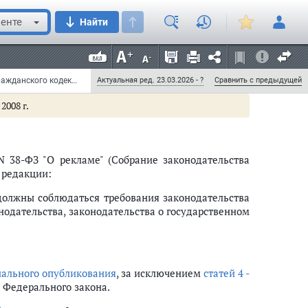
енте
Найти
ми силу;
Федеральный закон от 18 декабря 2006 г. N 231-ФЗ "О введении в действие части четвертой Гражданского кодекса Российской Федерации" (с изменениями и дополнениями)
Актуальная ред. 23.03.2026 - ?
Сравнить с предыдущей
2008 г.
N 38-ФЗ "О рекламе" (Собрание законодательства
й редакции:
должны соблюдаться требования законодательства
нодательства, законодательства о государственном
ального опубликования
, за исключением
статей 4 -
 Федерального закона.