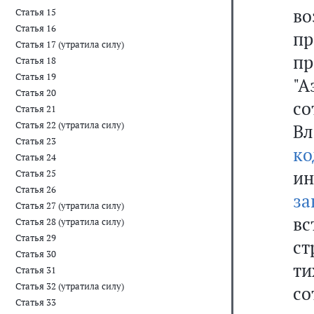
в
Статья 15
Статья 16
пр
Статья 17 (утратила силу)
пр
Статья 18
Статья 19
"А
Статья 20
со
Статья 21
Статья 22 (утратила силу)
В
Статья 23
ко
Статья 24
и
Статья 25
Статья 26
за
Статья 27 (утратила силу)
вс
Статья 28 (утратила силу)
Статья 29
ст
Статья 30
т
Статья 31
Статья 32 (утратила силу)
со
Статья 33