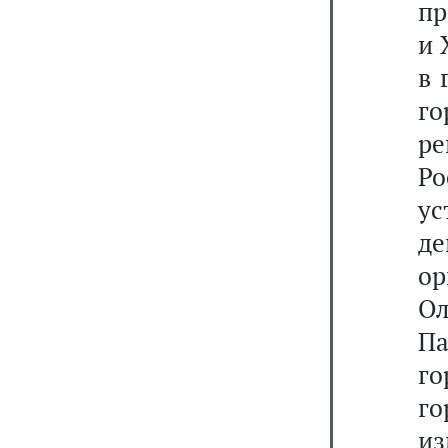
пр
и 
в 
г
р
Р
ус
д
о
О
Па
го
го
из