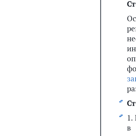
Ст
О
ре
н
и
оп
ф
за
ра
Ст
1.
в