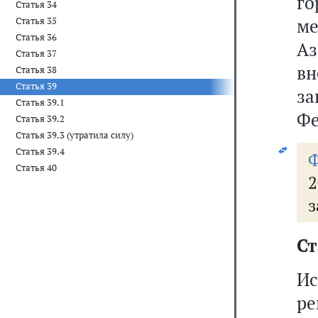
г
Статья 34
м
Статья 35
Статья 36
А
Статья 37
в
Статья 38
Статья 39
з
Статья 39.1
Фе
Статья 39.2
Статья 39.3 (утратила силу)
Статья 39.4
Статья 40
2
з
Ст
Ис
ре