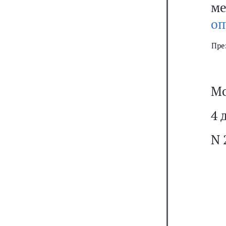
м
оп
Пре
Мо
4 
N 