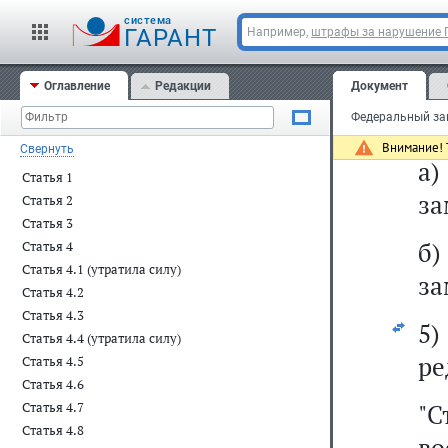
3
cистема
ГАРАНТ
Например,
штрафы за нарушение
"с
др
Оглавление
Редакции
Документ
4)
Внимание! Т
Свернуть
а
Статья 1
за
Статья 2
Статья 3
б
Статья 4
Статья 4.1 (утратила силу)
за
Cтатья 4.2
Cтатья 4.3
5
Cтатья 4.4 (утратила силу)
ре
Статья 4.5
Статья 4.6
"С
Статья 4.7
Статья 4.8
во