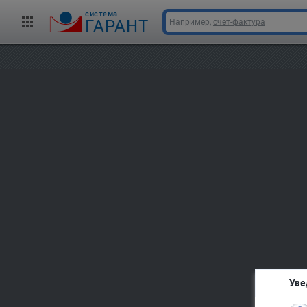
cистема
ГАРАНТ
Например,
счет-фактура
Уве