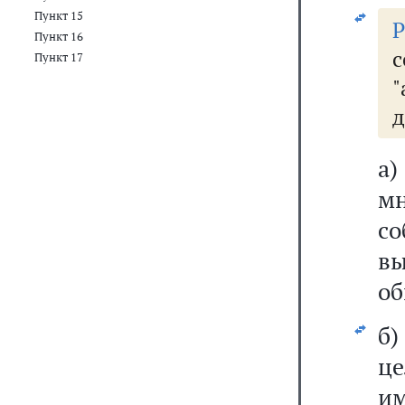
Пункт 15
Пункт 16
с
Пункт 17
д
а
м
с
вы
об
б)
це
им