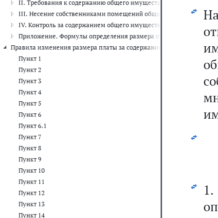
II. Требования к содержанию общего имущества (п.п. 10 - 27)
Н
III. Несение собственниками помещений общих расходов на содерж
IV. Контроль за содержанием общего имущества (п.п. 39 - 42)
о
Приложение. Формулы определения размера платы за приобретени
и
Правила изменения размера платы за содержание жилого помещения
Пункт 1
о
Пункт 2
с
Пункт 3
Пункт 4
мн
Пункт 5
им
Пункт 6
Пункт 6.1
Пункт 7
Пункт 8
Пункт 9
Пункт 10
Пункт 11
1
Пункт 12
оп
Пункт 13
Пункт 14