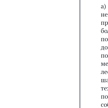
а)
н
п
бо
п
д
п
м
л
ша
т
п
с