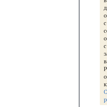
д
о
с
о
з
Р
к
р