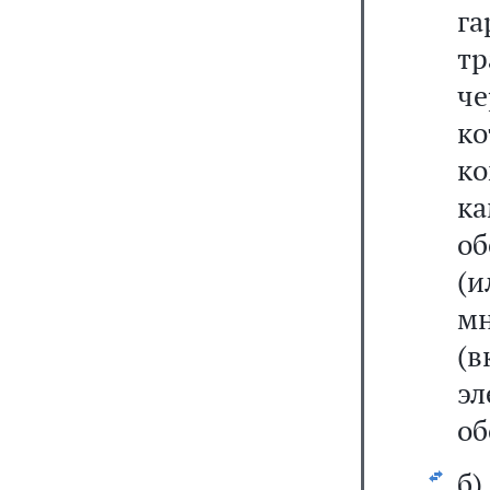
га
тр
ч
к
к
к
об
(
м
(
эл
об
б)