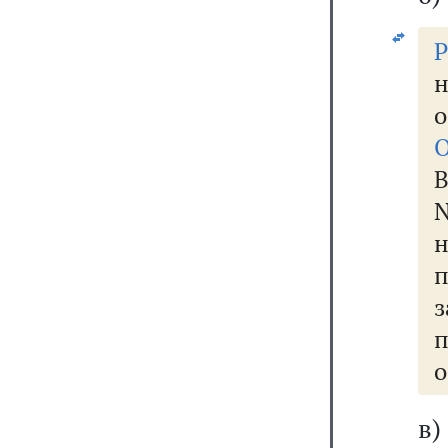
В
п
о
в