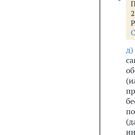
2
Р
С
д)
с
об
(
п
бе
п
(д
ин