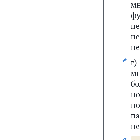
м
ф
пе
н
не
г)
мн
бо
п
по
п
не