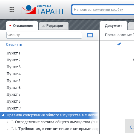
Мо
cистема
ГАРАНТ
Например,
семейный кешбэк
13
Оглавление
Редакции
Документ
N 
Свернуть
Пункт 1
Пункт 2
Пункт 3
Пункт 4
Пункт 5
Пункт 6
Пункт 7
Пункт 8
Пункт 9
Правила содержания общего имущества в многоквартирном доме
I. Определение состава общего имущества (п.п. 1 - 9)
С
I.1. Требования, в соответствии с которыми определяется пере