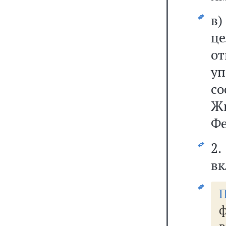
в)
ц
о
у
с
Ж
Фе
2
вк
П
ф