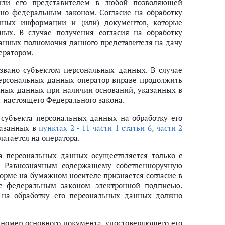
или его представителем в любой позволяющей
ено федеральным законом. Согласие на обработку
ных информации и (или) документов, которые
ных. В случае получения согласия на обработку
ых данных
анных полномочия данного представителя на дачу
ании составов данных и предоставления доступа к ним
ератором.
звано субъектом персональных данных. В случае
персональных данных оператор вправе продолжить
ынке, а также в целях политической агитации
ьных данных при наличии оснований, указанных в
х персональных данных
1
настоящего Федерального закона.
я субъекта персональных данных на обработку его
казанных в
пунктах 2 - 11 части 1 статьи 6
,
части 2
агается на оператора.
коном
а персональных данных осуществляется только с
ьных данных или его представителя, а также уполномоченного органа п
. Равнозначным содержащему собственноручную
орме на бумажном носителе признается согласие в
точнению, блокированию и уничтожению персональных данных
 с федеральным законом электронной подписью.
 на обработку его персональных данных должно
тоящего Федерального закона (ст.ст. 23 - 24)
, номер основного документа, удостоверяющего его