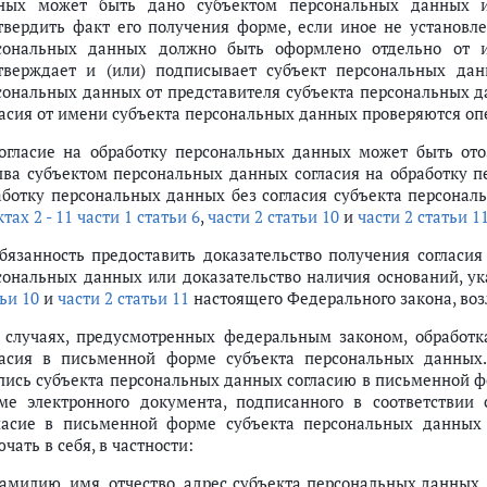
ных может быть дано субъектом персональных данных 
ешенных субъектом персональных данных для распространения
твердить факт его получения форме, если иное не установл
сональных данных должно быть оформлено отдельно от и
тверждает и (или) подписывает субъект персональных дан
ударственных или муниципальных информационных системах персональн
сональных данных от представителя субъекта персональных д
ченных в результате обезличивания персональных данных, при формиров
ласия от имени субъекта персональных данных проверяются оп
Согласие на обработку персональных данных может быть ото
 персональным данным
ыва субъектом персональных данных согласия на обработку 
х персональных данных в целях продвижения товаров, работ, услуг на р
аботку персональных данных без согласия субъекта персонал
 решений на основании исключительно автоматизированной обработки и
тах 2 - 11 части 1 статьи 6
,
части 2 статьи 10
и
части 2 статьи 1
тора
Обязанность предоставить доказательство получения согласи
сональных данных или доказательство наличия оснований, у
х
ьи 10
и
части 2 статьи 11
настоящего Федерального закона, возл
ператором обязанностей, предусмотренных настоящим Федеральным за
ных при их обработке
В случаях, предусмотренных федеральным законом, обработк
а персональных данных либо при получении запроса субъекта персонал
ласия в письменной форме субъекта персональных данных
пись субъекта персональных данных согласию в письменной ф
конодательства, допущенных при обработке персональных данных, по у
ме электронного документа, подписанного в соответствии
ласие в письменной форме субъекта персональных данных
сональных данных в организациях
чать в себя, в частности:
кой персональных данных. Ответственность за нарушение требований нас
сональных данных
фамилию, имя, отчество, адрес субъекта персональных данных