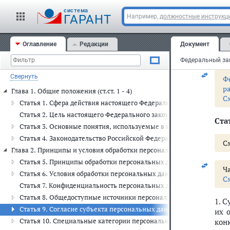
и
cистема
С
ГАРАНТ
Например,
должностные инструкц
2. 
Оглавление
Редакции
Документ
пер
упо
Свернуть
Ф
р
Глава 1. Общие положения (ст.ст. 1 - 4)
С
Статья 1. Сфера действия настоящего Федерального закона
Статья 2. Цель настоящего Федерального закона
Ста
Статья 3. Основные понятия, используемые в настоящем Федера
Статья 4. Законодательство Российской Федерации в области пер
С
Глава 2. Принципы и условия обработки персональных данных (ст.ст. 5
Статья 5. Принципы обработки персональных данных
Ча
Статья 6. Условия обработки персональных данных
С
Статья 7. Конфиденциальность персональных данных
Статья 8. Общедоступные источники персональных данных
1. 
Статья 9. Согласие субъекта персональных данных на обработку 
их 
Статья 10. Специальные категории персональных данных
кон