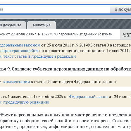
зменения,
распространяющиеся
на правоотношения, возникшие с 1 
м. текст части в предыдущей редакции
В докум
ии
Сведения о субъекте персональных данных должны быть в люб
О документе
Аннотация
сональных данных по требованию субъекта персональ
лномоченных государственных органов.
Федеральный закон от 27 июля 2006 г. N 152-ФЗ "О персональных данных" (с изменениями и дополнениями)
Актуа
едеральным законом
от 25 июля 2011 г. N 261-ФЗ статья 9 настоящ
аспространяющейся
на правоотношения, возникшие с 1 июля 2011 г
м. текст статьи в предыдущей редакции
тья 9
. Согласие субъекта персональных данных на обработ
льном законе
сональных данных
м.
комментарии
к статье 9 настоящего Федерального закона
 - 13.1)
сть 1 изменена с 1 сентября 2025 г. -
Федеральный закон
от 24 июня 
м. предыдущую редакцию
Субъект персональных данных принимает решение о предоставл
его персональных данных
обработку свободно, своей волей и в своем интересе. Соглас
кретным, предметным, информированным, сознательным и од