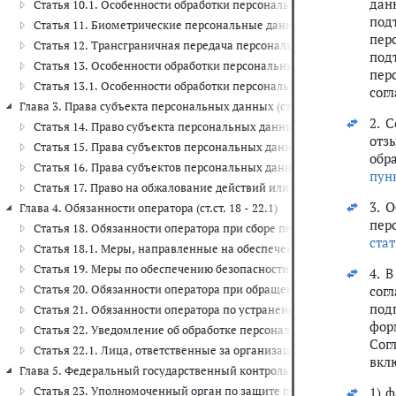
дан
Статья 10.1. Особенности обработки персональных данных, разр
под
Статья 11. Биометрические персональные данные
пер
Статья 12. Трансграничная передача персональных данных
под
Статья 13. Особенности обработки персональных данных в гос
пер
Статья 13.1. Особенности обработки персональных данных, полу
сог
Глава 3. Права субъекта персональных данных (ст.ст. 14 - 17)
2. 
Статья 14. Право субъекта персональных данных на доступ к его
отз
Статья 15. Права субъектов персональных данных при обработке и
обр
Статья 16. Права субъектов персональных данных при принятии
пунк
Статья 17. Право на обжалование действий или бездействия опера
3. 
Глава 4. Обязанности оператора (ст.ст. 18 - 22.1)
пер
Статья 18. Обязанности оператора при сборе персональных данны
стат
Статья 18.1. Меры, направленные на обеспечение выполнения о
Статья 19. Меры по обеспечению безопасности персональных дан
4. 
Статья 20. Обязанности оператора при обращении к нему субъект
сог
под
Статья 21. Обязанности оператора по устранению нарушений за
фор
Статья 22. Уведомление об обработке персональных данных
Сог
Статья 22.1. Лица, ответственные за организацию обработки пер
вклю
Глава 5. Федеральный государственный контроль (надзор) за обработ
Статья 23. Уполномоченный орган по защите прав субъектов пер
1) 