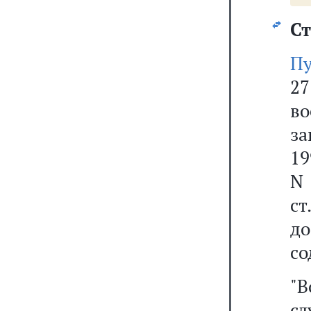
Ст
Пу
27
в
за
19
N 
ст
д
со
"В
с