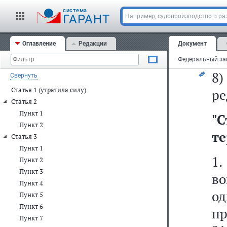
ра
cистема
сл
ГАРАНТ
Например,
судопроизводство в ра
т
Оглавление
Редакции
Документ
би
8
Свернуть
Статья 1 (утратила силу)
ре
Статья 2
Пункт 1
"
С
Пункт 2
те
Статья 3
Пункт 1
1
Пункт 2
Пункт 3
во
Пункт 4
о
Пункт 5
Пункт 6
пр
Пункт 7