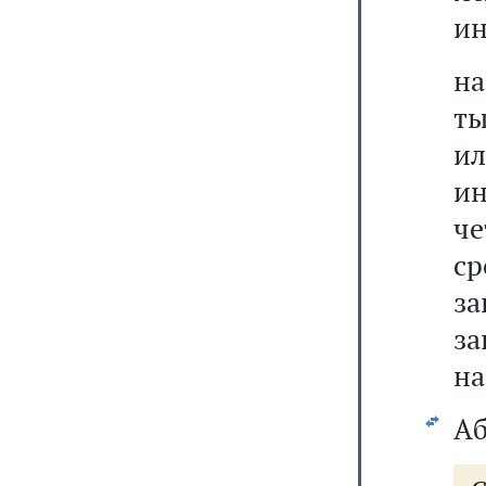
ин
на
ты
и
ин
че
с
за
за
на
Аб