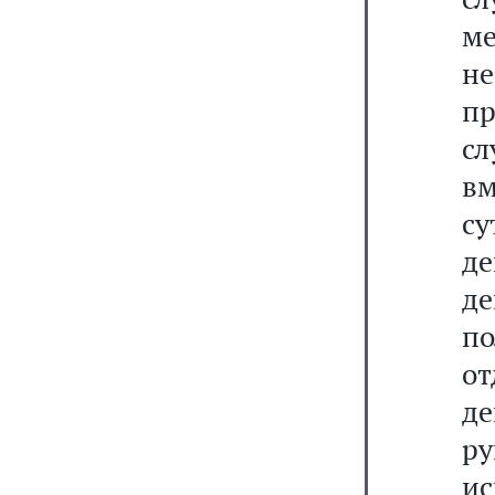
ме
не
п
с
вм
с
д
д
п
о
де
р
и