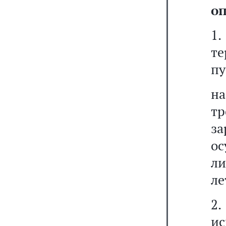
о
1.
т
пу
н
т
з
ос
ли
ле
2
и