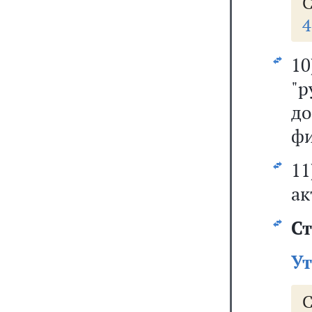
С
4
1
"
д
фи
11
ак
Ст
Ут
С