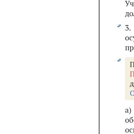
Уч
до
3.
ос
пр
П
П
д
С
а)
об
ос