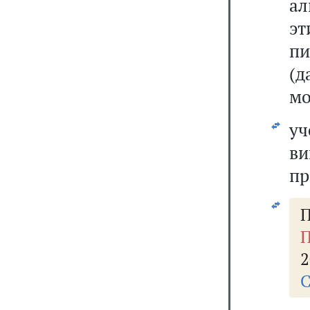
ал
эт
пи
(д
мо
уч
в
пр
П
П
2
С