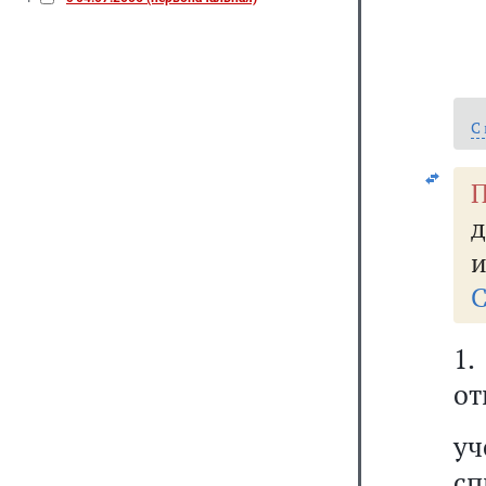
С
П
д
и
С
1
от
уч
сп