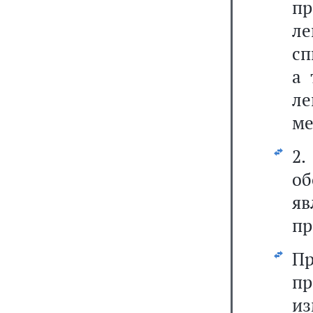
п
л
сп
а 
л
ме
2
об
яв
пр
П
пр
из