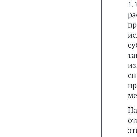
1
р
п
и
су
т
и
с
пр
ме
Н
о
эт