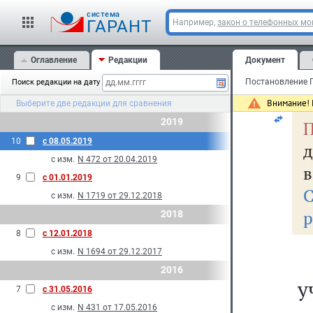
cистема
Мо
ГАРАНТ
Например,
закон о телефонных м
19
Оглавление
Редакции
Документ
Поиск редакции на дату
N 
Внимание! 
Выберите две редакции для сравнения
2019
П
10
с 08.05.2019
д
с изм.
N 472 от 20.04.2019
в
9
с 01.01.2019
С
с изм.
N 1719 от 29.12.2018
р
2018
8
с 12.01.2018
с изм.
N 1694 от 29.12.2017
2016
у
7
с 31.05.2016
с изм.
N 431 от 17.05.2016