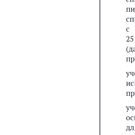
п
сп
с 
25
(
пр
у
и
пр
у
ос
дл