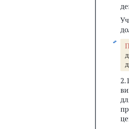
де
Уч
до
П
д
2
ви
д
пр
це