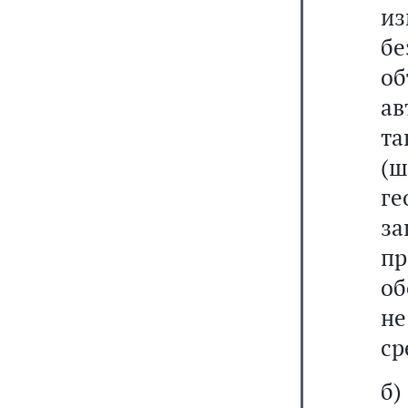
из
бе
о
ав
т
(
г
з
пр
об
н
ср
б