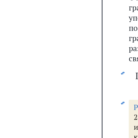
г
у
п
гр
р
св
2
к