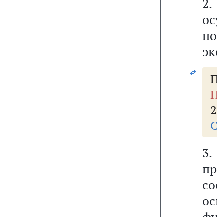
2
ос
п
эк
П
П
2
С
3
пр
с
о
ф