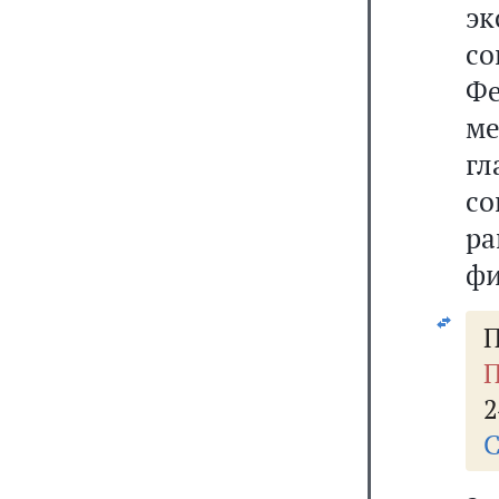
эк
с
Ф
ме
гл
с
ра
фи
П
П
2
С