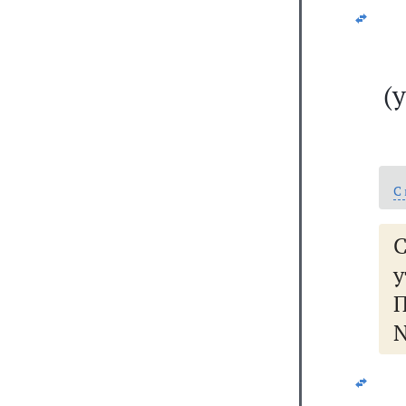
(
С
П
N