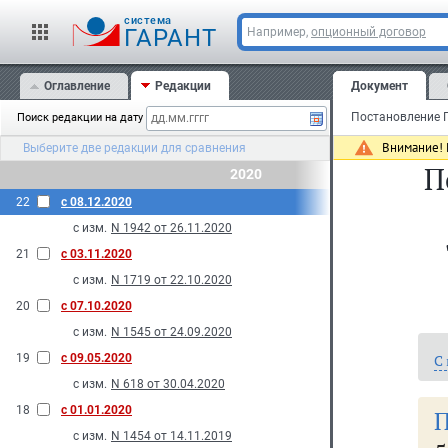
cистема
ГАРАНТ
Например,
опционный договор
Оглавление
Редакции
Документ
Поиск редакции на дату
Внимание! 
Выберите две редакции для сравнения
П
2020
22
с 08.12.2020
с изм.
N 1942 от 26.11.2020
21
с 03.11.2020
с изм.
N 1719 от 22.10.2020
20
с 07.10.2020
с изм.
N 1545 от 24.09.2020
19
с 09.05.2020
С
с изм.
N 618 от 30.04.2020
18
с 01.01.2020
П
с изм.
N 1454 от 14.11.2019