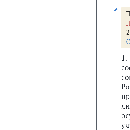
П
П
2
С
1
со
с
Ро
пр
л
о
у